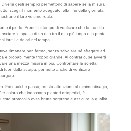
a. Diversi gesti semplici permettono di sapere se la misura
utto, scegli il momento adeguato: alla fine della giornata,
 mostrano il loro volume reale.
nte il piede. Prenditi il tempo di verificare che le tue dita
ciare lo spazio di un dito tra il dito più lungo e la punta
ni inutili e dolori nel tempo.
 Deve rimanere ben fermo, senza scivolare né sfregare ad
arpa è probabilmente troppo grande. Al contrario, se avverti
ovare una mezza misura in più. Confrontare la soletta
di fuori della scarpa, permette anche di verificare
sporgere.
ivo. Fai qualche passo, presta attenzione al minimo disagio,
 Per coloro che indossano plantari ortopedici, è
Questo protocollo evita brutte sorprese e assicura la qualità