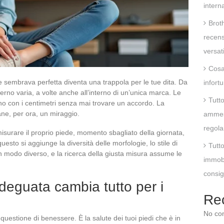
intern
Brot
recens
versat
Cosa 
 sembrava perfetta diventa una trappola per le tue dita. Da
infort
interno varia, a volte anche all’interno di un’unica marca. Le
Tutt
ano con i centimetri senza mai trovare un accordo. La
ne, per ora, un miraggio.
ammess
regola
surare il proprio piede, momento sbagliato della giornata,
esto si aggiunge la diversità delle morfologie, lo stile di
Tutt
in modo diverso, e la ricerca della giusta misura assume le
immobi
consigl
eguata cambia tutto per i
Re
No co
questione di benessere. È la salute dei tuoi piedi che è in