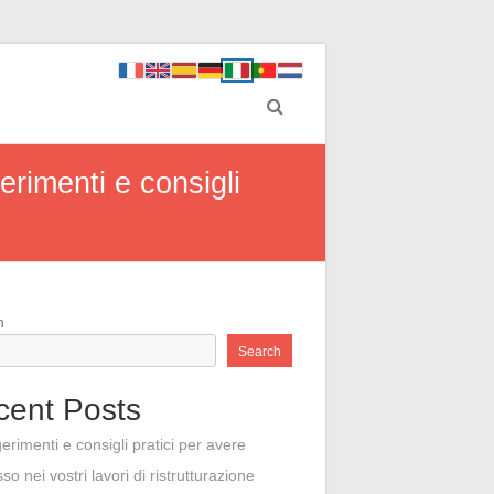
rimenti e consigli
h
Search
cent Posts
erimenti e consigli pratici per avere
so nei vostri lavori di ristrutturazione