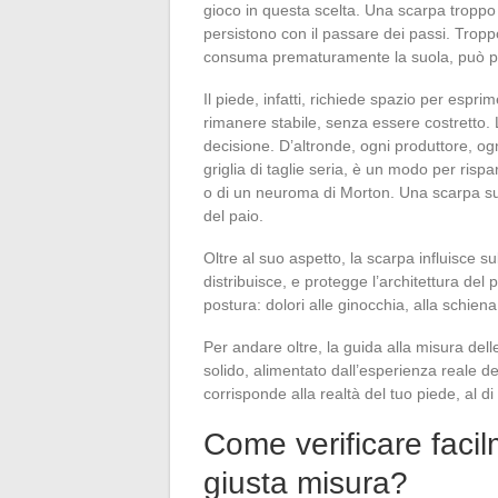
gioco in questa scelta. Una scarpa troppo 
persistono con il passare dei passi. Troppo
consuma prematuramente la suola, può pers
Il piede, infatti, richiede spazio per espri
rimanere stabile, senza essere costretto.
decisione. D’altronde, ogni produttore, og
griglia di taglie seria, è un modo per risp
o di un neuroma di Morton. Una scarpa su m
del paio.
Oltre al suo aspetto, la scarpa influisce s
distribuisce, e protegge l’architettura del
postura: dolori alle ginocchia, alla schien
Per andare oltre, la guida alla misura del
solido, alimentato dall’esperienza reale d
corrisponde alla realtà del tuo piede, al di
Come verificare faci
giusta misura?