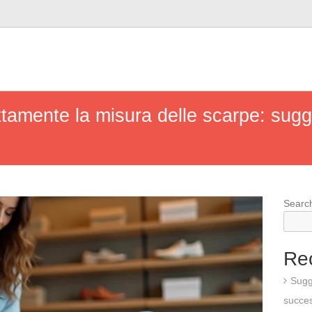
tamente la misura delle scarpe: sugge
Searc
Re
Sugg
succes