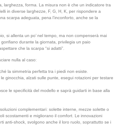
a, larghezza, forma. La misura non è che un indicatore tra
odelli in diverse larghezze, F, G, H, K, per rispondere a
 una scarpa adeguata, pena l’inconforto, anche se la
pio, si allenta un po’ nel tempo, ma non compenserà mai
i gonfiano durante la giornata, privilegia un paio
spettare che la scarpa “si adatti”.
sciare nulla al caso:
é la simmetria perfetta tra i piedi non esiste.
e ginocchia, alzati sulle punte, esegui rotazioni per testare
sce le specificità del modello e saprà guidarti in base alla
soluzioni complementari: solette interne, mezze solette o
oli scostamenti e migliorano il comfort. Le innovazioni
i anti-shock, svolgono anche il loro ruolo, soprattutto se i