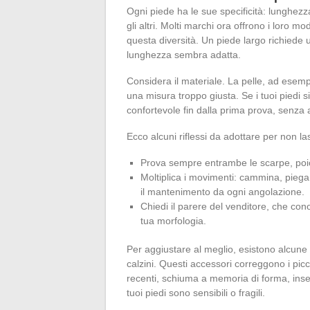
Ogni piede ha le sue specificità: lunghezz
gli altri. Molti marchi ora offrono i loro m
questa diversità. Un piede largo richiede
lunghezza sembra adatta.
Considera il materiale. La pelle, ad esem
una misura troppo giusta. Se i tuoi piedi s
confortevole fin dalla prima prova, senza a
Ecco alcuni riflessi da adottare per non la
Prova sempre entrambe le scarpe, poich
Moltiplica i movimenti: cammina, piega l
il mantenimento da ogni angolazione.
Chiedi il parere del venditore, che cono
tua morfologia.
Per aggiustare al meglio, esistono alcune 
calzini. Questi accessori correggono i picc
recenti, schiuma a memoria di forma, insert
tuoi piedi sono sensibili o fragili.