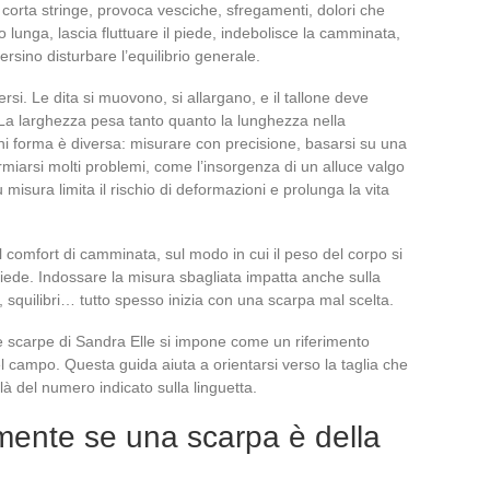
corta stringe, provoca vesciche, sfregamenti, dolori che
 lunga, lascia fluttuare il piede, indebolisce la camminata,
ino disturbare l’equilibrio generale.
mersi. Le dita si muovono, si allargano, e il tallone deve
 La larghezza pesa tanto quanto la lunghezza nella
ni forma è diversa: misurare con precisione, basarsi su una
armiarsi molti problemi, come l’insorgenza di un alluce valgo
isura limita il rischio di deformazioni e prolunga la vita
ul comfort di camminata, sul modo in cui il peso del corpo si
 piede. Indossare la misura sbagliata impatta anche sulla
a, squilibri… tutto spesso inizia con una scarpa mal scelta.
le scarpe di Sandra Elle si impone come un riferimento
el campo. Questa guida aiuta a orientarsi verso la taglia che
 là del numero indicato sulla linguetta.
lmente se una scarpa è della