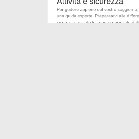
Attività e sicurezza
Per godere appieno del vostro soggiorno,
una guida esperta. Preparatevi alle differen
sicurezza, evitate le zone sconsigliate dalle
Il Cairo
: capitale con musei e souk
Giza
: piramidi e Sfinge
Luxor
: templi e valle dei Re
Hurghada
: spiagge e immersioni nel
Deserto bianco
: paesaggi lunari
Oasi di Siwa
: oasi pittoresca
Per un soggiorno riuscito, organizzate le vos
Ricordate di portare abbigliamento leggero
←
Donne influenti nella vita dei grandi s
Come migliorare le tu