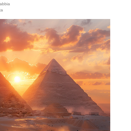
rabbia
ta