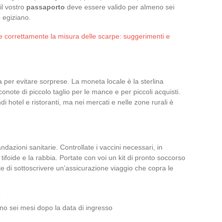
il vostro
passaporto
deve essere valido per almeno sei
o egiziano.
 correttamente la misura delle scarpe: suggerimenti e
a per evitare sorprese. La moneta locale è la sterlina
onote di piccolo taglio per le mance e per piccoli acquisti.
di hotel e ristoranti, ma nei mercati e nelle zone rurali è
dazioni sanitarie. Controllate i vaccini necessari, in
e tifoide e la rabbia. Portate con voi un kit di pronto soccorso
te di sottoscrivere un’assicurazione viaggio che copra le
o
no sei mesi dopo la data di ingresso