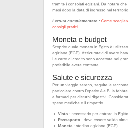
tramite i consolati egiziani. Da notare che 
mesi dopo la data di ingresso nel territori
Lettura complementare :
Come scegliere
consigli pratici
Moneta e budget
Scoprite quale moneta in Egitto è utilizzat
egiziana (EGP). Assicuratevi di avere banc
Le carte di credito sono accettate nei gran
preferibile avere contante.
Salute e sicurezza
Per un viaggio sereno, seguite le raccoman
particolare contro l’epatite A e B, la febbr
e farmaci per disturbi digestivi. Considera
spese mediche e il rimpatrio.
Visto
: necessario per entrare in Egitt
Passaporto
: deve essere valido alme
Moneta
: sterlina egiziana (EGP)