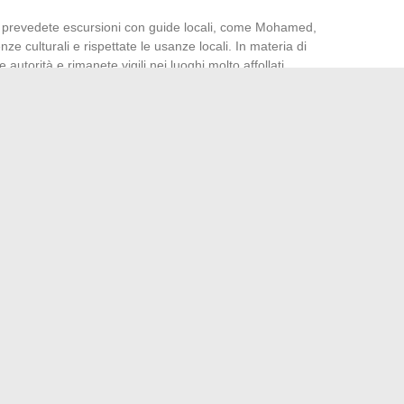
 prevedete escursioni con guide locali, come Mohamed,
ze culturali e rispettate le usanze locali. In materia di
 autorità e rimanete vigili nei luoghi molto affollati.
 Mar Rosso
tre visite in base ai climi locali e alle festività egiziane.
 per il giorno e più caldo per le serate nel deserto.
cienziati: immersione nelle loro storie sconosciute
e serate cinema con le nuove piattaforme di streaming?
→