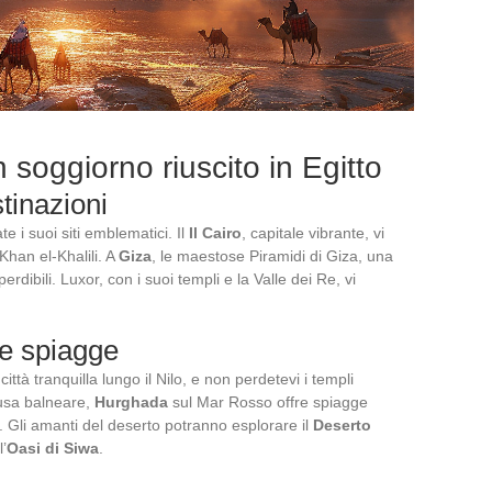
n soggiorno riuscito in Egitto
tinazioni
e i suoi siti emblematici. Il
Il Cairo
, capitale vibrante, vi
Khan el-Khalili. A
Giza
, le maestose Piramidi di Giza, una
dibili. Luxor, con i suoi templi e la Valle dei Re, vi
le spiagge
 città tranquilla lungo il Nilo, e non perdetevi i templi
usa balneare,
Hurghada
sul Mar Rosso offre spiagge
. Gli amanti del deserto potranno esplorare il
Deserto
’
Oasi di Siwa
.