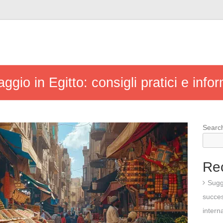
aggio in Egitto: consigli pratici e info
Searc
Re
Sugg
succes
intern