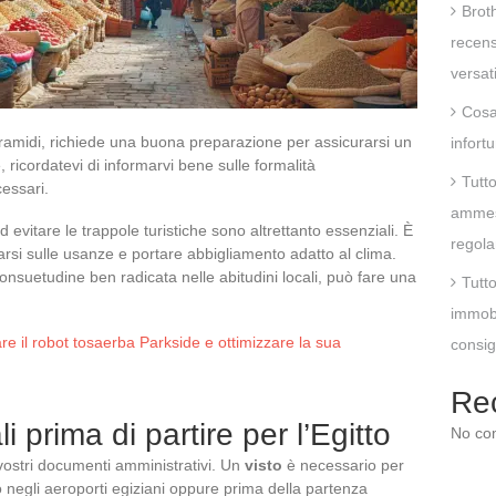
Brot
recens
versat
Cosa 
e piramidi, richiede una buona preparazione per assicurarsi un
infort
, ricordatevi di informarvi bene sulle formalità
Tutt
cessari.
ammess
d evitare le trappole turistiche sono altrettanto essenziali. È
regola
rmarsi sulle usanze e portare abbigliamento adatto al clima.
suetudine ben radicata nelle abitudini locali, può fare una
Tutt
immobi
re il robot tosaerba Parkside e ottimizzare la sua
consigl
Re
i prima di partire per l’Egitto
No co
 vostri documenti amministrativi. Un
visto
è necessario per
ivo negli aeroporti egiziani oppure prima della partenza