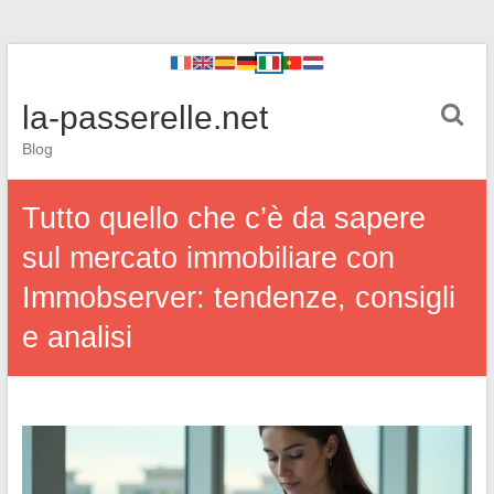
la-passerelle.net
Blog
Tutto quello che c’è da sapere
sul mercato immobiliare con
Immobserver: tendenze, consigli
e analisi