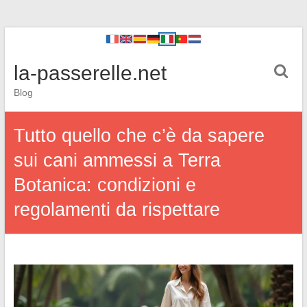
la-passerelle.net
Blog
Tutto quello che c’è da sapere
sui cani ammessi a Terra
Botanica: condizioni e
regolamenti da rispettare