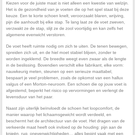
Kiezen voor de juiste maat is niet alleen een kwestie van welzijn.
Het is de gezondheid van je voeten die op het spel staat bij deze
keuze. Een te korte schoen knelt, veroorzaakt blaren, wrijving,
pijn die aanhoudt bij elke stap. Te lang laat ze de voet zweven,
verzwakt ze de stap, slijt ze de zool voortijdig en kan zelfs het
algemene evenwicht verstoren.
De voet heeft ruimte nodig om zich te uiten. De tenen bewegen,
spreiden zich uit, en de hiel moet stabiel blijven, zonder te
worden ingeklemd. De breedte weegt even zwaar als de lengte
in de beslissing. Bovendien verschilt elke fabrikant, elke vorm:
nauwkeurig meten, steunen op een serieuze maattabel,
bespaart je veel problemen, zoals de opkomst van een hallux
valgus of een Morton-neuroom. Een schoen die op jouw voet is
afgestemd, beperkt het risico op vervormingen en verlengt de
levensduur van het paar.
Naast zijn uiterlijk beïnvloedt de schoen het loopcomfort, de
manier waarop het lichaamsgewicht wordt verdeeld, en
beschermt het de architectuur van de voet. Het dragen van de
verkeerde maat heeft ook invloed op de houding: pijn aan de
knieën, rug, onevenwichtigheden… alles begint vaak met een