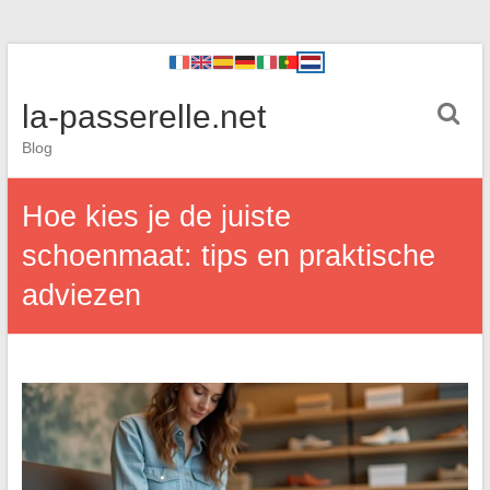
la-passerelle.net
Blog
Hoe kies je de juiste
schoenmaat: tips en praktische
adviezen