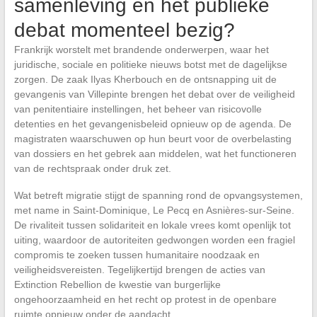
samenleving en het publieke
debat momenteel bezig?
Frankrijk worstelt met brandende onderwerpen, waar het
juridische, sociale en politieke nieuws botst met de dagelijkse
zorgen. De zaak Ilyas Kherbouch en de ontsnapping uit de
gevangenis van Villepinte brengen het debat over de veiligheid
van penitentiaire instellingen, het beheer van risicovolle
detenties en het gevangenisbeleid opnieuw op de agenda. De
magistraten waarschuwen op hun beurt voor de overbelasting
van dossiers en het gebrek aan middelen, wat het functioneren
van de rechtspraak onder druk zet.
Wat betreft migratie stijgt de spanning rond de opvangsystemen,
met name in Saint-Dominique, Le Pecq en Asnières-sur-Seine.
De rivaliteit tussen solidariteit en lokale vrees komt openlijk tot
uiting, waardoor de autoriteiten gedwongen worden een fragiel
compromis te zoeken tussen humanitaire noodzaak en
veiligheidsvereisten. Tegelijkertijd brengen de acties van
Extinction Rebellion de kwestie van burgerlijke
ongehoorzaamheid en het recht op protest in de openbare
ruimte opnieuw onder de aandacht.