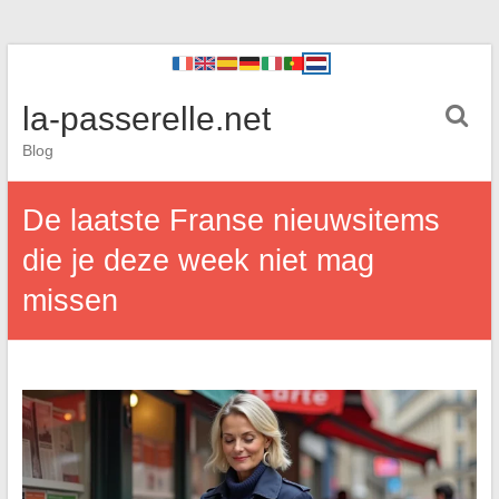
la-passerelle.net
Blog
De laatste Franse nieuwsitems
die je deze week niet mag
missen