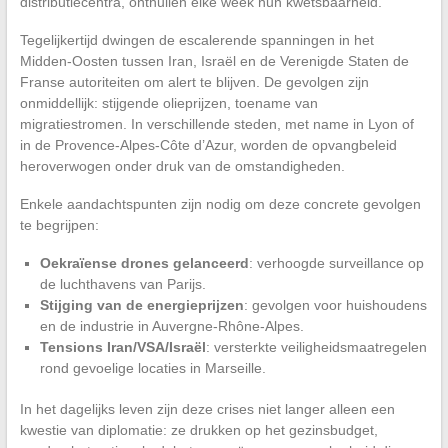
distributiecentra, onthullen elke week hun kwetsbaarheid.
Tegelijkertijd dwingen de escalerende spanningen in het
Midden-Oosten tussen Iran, Israël en de Verenigde Staten de
Franse autoriteiten om alert te blijven. De gevolgen zijn
onmiddellijk: stijgende olieprijzen, toename van
migratiestromen. In verschillende steden, met name in Lyon of
in de Provence-Alpes-Côte d’Azur, worden de opvangbeleid
heroverwogen onder druk van de omstandigheden.
Enkele aandachtspunten zijn nodig om deze concrete gevolgen
te begrijpen:
Oekraïense drones gelanceerd
: verhoogde surveillance op
de luchthavens van Parijs.
Stijging van de energieprijzen
: gevolgen voor huishoudens
en de industrie in Auvergne-Rhône-Alpes.
Tensions Iran/VSA/Israël
: versterkte veiligheidsmaatregelen
rond gevoelige locaties in Marseille.
In het dagelijks leven zijn deze crises niet langer alleen een
kwestie van diplomatie: ze drukken op het gezinsbudget,