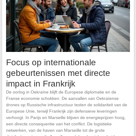
Focus op internationale
gebeurtenissen met directe
impact in Frankrijk
De oorlog in Oekraïne blijft de Europese diplomatie en de
Franse economie schokken. De aanvallen van Oekraïense
drones op Russische infrastructuur testen de solidariteit van de
Europese Unie, terwijl Frankrijk zijn defensieve leveringen
verhoogt. In Parijs en Marseille blijven de energieprijzen hoog,
een directe consequentie van het conflict. De logistieke
netwerken, van de haven van Marseille tot de grote