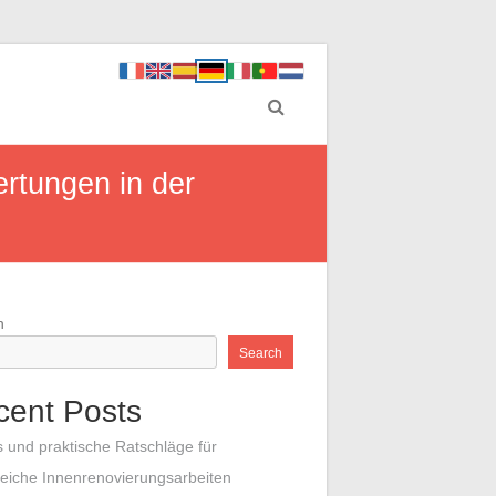
ertungen in der
h
Search
cent Posts
s und praktische Ratschläge für
reiche Innenrenovierungsarbeiten