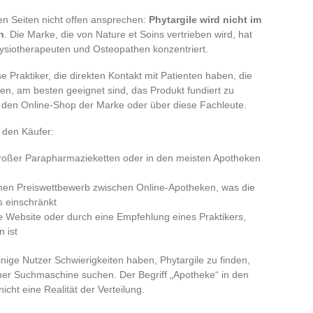
en Seiten nicht offen ansprechen:
Phytargile wird nicht im
n
. Die Marke, die von Nature et Soins vertrieben wird, hat
Physiotherapeuten und Osteopathen konzentriert.
e Praktiker, die direkten Kontakt mit Patienten haben, die
n, am besten geeignet sind, das Produkt fundiert zu
r den Online-Shop der Marke oder über diese Fachleute.
 den Käufer:
 großer Parapharmazieketten oder in den meisten Apotheken
schen Preiswettbewerb zwischen Online-Apotheken, was die
s einschränkt
elle Website oder durch eine Empfehlung eines Praktikers,
n ist
inige Nutzer Schwierigkeiten haben, Phytargile zu finden,
iner Suchmaschine suchen. Der Begriff „Apotheke“ in den
icht eine Realität der Verteilung.