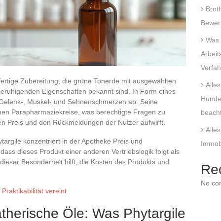
Brot
Bewert
Was 
Arbeit
Verfa
sfertige Zubereitung, die grüne Tonerde mit ausgewählten
Alle
e beruhigenden Eigenschaften bekannt sind. In Form eines
Hunde
f Gelenk-, Muskel- und Sehnenschmerzen ab. Seine
schen Parapharmaziekreise, was berechtigte Fragen zu
beach
hen Preis und den Rückmeldungen der Nutzer aufwirft.
Alle
argile konzentriert in der Apotheke Preis und
Immob
dass dieses Produkt einer anderen Vertriebslogik folgt als
dieser Besonderheit hilft, die Kosten des Produkts und
Re
No co
raktikabilität vereint
therische Öle: Was Phytargile