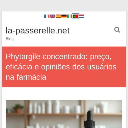
la-passerelle.net
Blog
Phytargile concentrado: preço,
eficácia e opiniões dos usuários
na farmácia