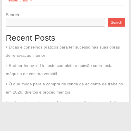
Search
Search
Recent Posts
Dicas e conselhos práticos para ter sucesso nas suas obras
de renovação interior
Brother Innov-is 15: teste completo e opinião sobre esta
máquina de costura versátil
O que muda para a compra de renda de acidente de trabalho
em 2026: direitos e procedimentos
Tudo sobre os cães permitidos no Terra Botanica: condições e
regulamento a serem respeitados
Tudo sobre o mercado imobiliário com o Immobserver:
tendências, conselhos e análises