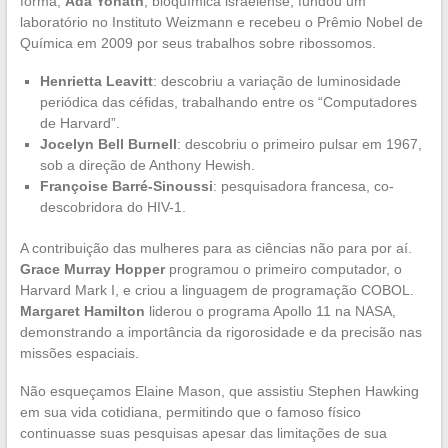
forma,
Ada Yonath
, bioquímica israelense, fundou um
laboratório no Instituto Weizmann e recebeu o Prêmio Nobel de
Química em 2009 por seus trabalhos sobre ribossomos.
Henrietta Leavitt
: descobriu a variação de luminosidade
periódica das céfidas, trabalhando entre os “Computadores
de Harvard”.
Jocelyn Bell Burnell
: descobriu o primeiro pulsar em 1967,
sob a direção de Anthony Hewish.
Françoise Barré-Sinoussi
: pesquisadora francesa, co-
descobridora do HIV-1.
A contribuição das mulheres para as ciências não para por aí.
Grace Murray Hopper
programou o primeiro computador, o
Harvard Mark I, e criou a linguagem de programação COBOL.
Margaret Hamilton
liderou o programa Apollo 11 na NASA,
demonstrando a importância da rigorosidade e da precisão nas
missões espaciais.
Não esqueçamos Elaine Mason, que assistiu Stephen Hawking
em sua vida cotidiana, permitindo que o famoso físico
continuasse suas pesquisas apesar das limitações de sua