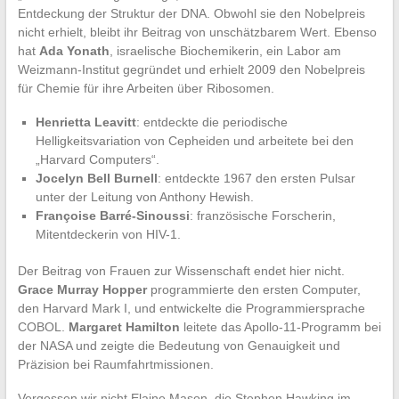
Entdeckung der Struktur der DNA. Obwohl sie den Nobelpreis
nicht erhielt, bleibt ihr Beitrag von unschätzbarem Wert. Ebenso
hat
Ada Yonath
, israelische Biochemikerin, ein Labor am
Weizmann-Institut gegründet und erhielt 2009 den Nobelpreis
für Chemie für ihre Arbeiten über Ribosomen.
Henrietta Leavitt
: entdeckte die periodische
Helligkeitsvariation von Cepheiden und arbeitete bei den
„Harvard Computers“.
Jocelyn Bell Burnell
: entdeckte 1967 den ersten Pulsar
unter der Leitung von Anthony Hewish.
Françoise Barré-Sinoussi
: französische Forscherin,
Mitentdeckerin von HIV-1.
Der Beitrag von Frauen zur Wissenschaft endet hier nicht.
Grace Murray Hopper
programmierte den ersten Computer,
den Harvard Mark I, und entwickelte die Programmiersprache
COBOL.
Margaret Hamilton
leitete das Apollo-11-Programm bei
der NASA und zeigte die Bedeutung von Genauigkeit und
Präzision bei Raumfahrtmissionen.
Vergessen wir nicht Elaine Mason, die Stephen Hawking im