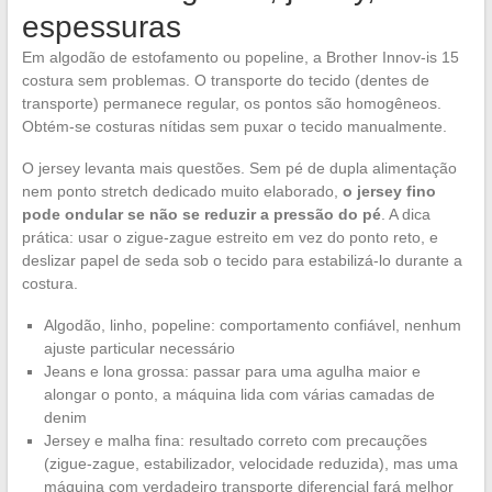
espessuras
Em algodão de estofamento ou popeline, a Brother Innov-is 15
costura sem problemas. O transporte do tecido (dentes de
transporte) permanece regular, os pontos são homogêneos.
Obtém-se costuras nítidas sem puxar o tecido manualmente.
O jersey levanta mais questões. Sem pé de dupla alimentação
nem ponto stretch dedicado muito elaborado,
o jersey fino
pode ondular se não se reduzir a pressão do pé
. A dica
prática: usar o zigue-zague estreito em vez do ponto reto, e
deslizar papel de seda sob o tecido para estabilizá-lo durante a
costura.
Algodão, linho, popeline: comportamento confiável, nenhum
ajuste particular necessário
Jeans e lona grossa: passar para uma agulha maior e
alongar o ponto, a máquina lida com várias camadas de
denim
Jersey e malha fina: resultado correto com precauções
(zigue-zague, estabilizador, velocidade reduzida), mas uma
máquina com verdadeiro transporte diferencial fará melhor