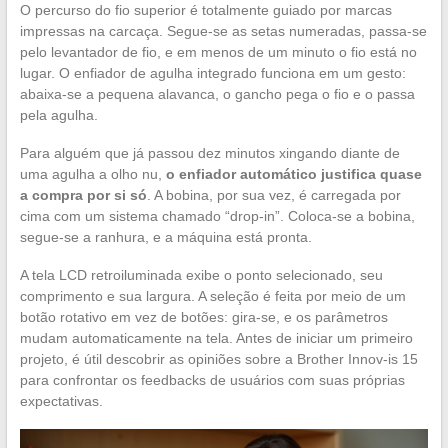
O percurso do fio superior é totalmente guiado por marcas
impressas na carcaça. Segue-se as setas numeradas, passa-se
pelo levantador de fio, e em menos de um minuto o fio está no
lugar. O enfiador de agulha integrado funciona em um gesto:
abaixa-se a pequena alavanca, o gancho pega o fio e o passa
pela agulha.
Para alguém que já passou dez minutos xingando diante de
uma agulha a olho nu,
o enfiador automático justifica quase
a compra por si só
. A bobina, por sua vez, é carregada por
cima com um sistema chamado “drop-in”. Coloca-se a bobina,
segue-se a ranhura, e a máquina está pronta.
A tela LCD retroiluminada exibe o ponto selecionado, seu
comprimento e sua largura. A seleção é feita por meio de um
botão rotativo em vez de botões: gira-se, e os parâmetros
mudam automaticamente na tela. Antes de iniciar um primeiro
projeto, é útil descobrir as opiniões sobre a Brother Innov-is 15
para confrontar os feedbacks de usuários com suas próprias
expectativas.