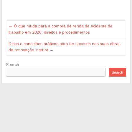
←
O que muda para a compra de renda de acidente de
trabalho em 2026: direitos e procedimentos
Dicas e conselhos práticos para ter sucesso nas suas obras
de renovação interior
→
Search
Search
Recent Posts
Dicas e conselhos práticos para ter sucesso nas suas obras
de renovação interior
Brother Innov-is 15: teste completo e opinião sobre esta
máquina de costura versátil