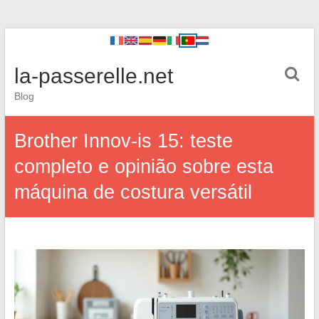
la-passerelle.net
Blog
Brother Innov-is 15: teste
completo e opinião sobre esta
máquina de costura versátil