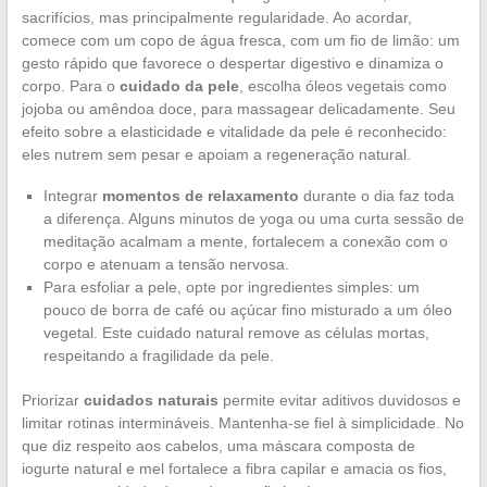
sacrifícios, mas principalmente regularidade. Ao acordar,
comece com um copo de água fresca, com um fio de limão: um
gesto rápido que favorece o despertar digestivo e dinamiza o
corpo. Para o
cuidado da pele
, escolha óleos vegetais como
jojoba ou amêndoa doce, para massagear delicadamente. Seu
efeito sobre a elasticidade e vitalidade da pele é reconhecido:
eles nutrem sem pesar e apoiam a regeneração natural.
Integrar
momentos de relaxamento
durante o dia faz toda
a diferença. Alguns minutos de yoga ou uma curta sessão de
meditação acalmam a mente, fortalecem a conexão com o
corpo e atenuam a tensão nervosa.
Para esfoliar a pele, opte por ingredientes simples: um
pouco de borra de café ou açúcar fino misturado a um óleo
vegetal. Este cuidado natural remove as células mortas,
respeitando a fragilidade da pele.
Priorizar
cuidados naturais
permite evitar aditivos duvidosos e
limitar rotinas intermináveis. Mantenha-se fiel à simplicidade. No
que diz respeito aos cabelos, uma máscara composta de
iogurte natural e mel fortalece a fibra capilar e amacia os fios,