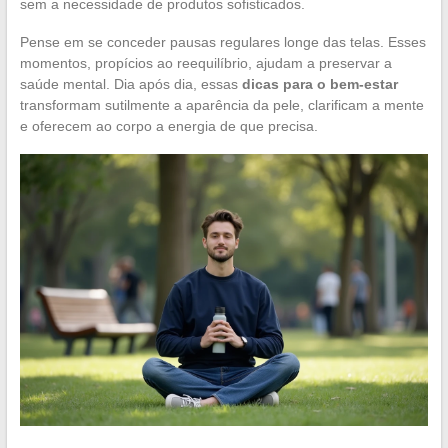
sem a necessidade de produtos sofisticados.
Pense em se conceder pausas regulares longe das telas. Esses
momentos, propícios ao reequilíbrio, ajudam a preservar a
saúde mental. Dia após dia, essas
dicas para o bem-estar
transformam sutilmente a aparência da pele, clarificam a mente
e oferecem ao corpo a energia de que precisa.