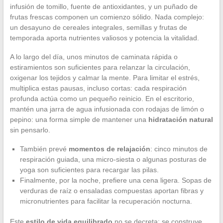
infusión de tomillo, fuente de antioxidantes, y un puñado de
frutas frescas componen un comienzo sólido. Nada complejo:
un desayuno de cereales integrales, semillas y frutas de
temporada aporta nutrientes valiosos y potencia la vitalidad.
A lo largo del día, unos minutos de caminata rápida o
estiramientos son suficientes para relanzar la circulación,
oxigenar los tejidos y calmar la mente. Para limitar el estrés,
multiplica estas pausas, incluso cortas: cada respiración
profunda actúa como un pequeño reinicio. En el escritorio,
mantén una jarra de agua infusionada con rodajas de limón o
pepino: una forma simple de mantener una
hidratación natural
sin pensarlo.
También prevé
momentos de relajación
: cinco minutos de
respiración guiada, una micro-siesta o algunas posturas de
yoga son suficientes para recargar las pilas.
Finalmente, por la noche, prefiere una cena ligera. Sopas de
verduras de raíz o ensaladas compuestas aportan fibras y
micronutrientes para facilitar la recuperación nocturna.
Este
estilo de vida equilibrado
no se decreta: se construye,