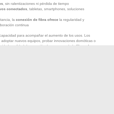
os
, sin ralentizaciones ni pérdida de tiempo
ivos conectados
, tabletas, smartphones, soluciones
stancia, la
conexión de fibra ofrece
la regularidad y
aboración continua
 capacidad para acompañar el aumento de los usos. Los
n adoptar nuevos equipos, probar innovaciones domóticas o
locidad y calidad de conexión. La promesa de la
fibra y los
reta, palpable, cada día.
ncluyen la seguridad: la estabilidad de la red reduce las
e sistemas de vigilancia o control remoto, y hace que la
e. Una
conexión a internet estable
crea un entorno donde
o fluido, eficiente, sin restricciones, solo la libertad de
a fibra es la garantía de un hogar que ya no conoce límites.
o de serie de una raqueta de tenis