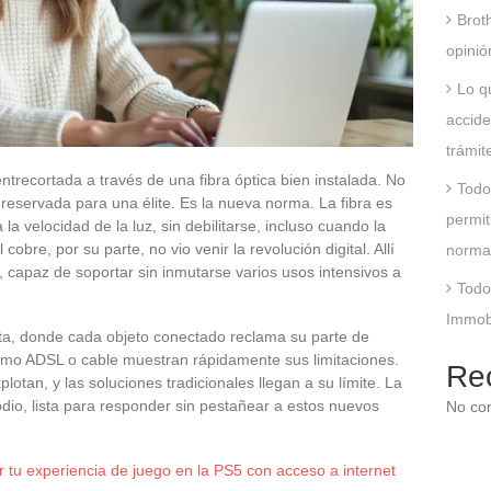
Brot
opinió
Lo q
accide
trámit
ntrecortada a través de una fibra óptica bien instalada. No
Todo
reservada para una élite. Es la nueva norma. La fibra es
permit
a velocidad de la luz, sin debilitarse, incluso cuando la
obre, por su parte, no vio venir la revolución digital. Allí
norma
e, capaz de soportar sin inmutarse varios usos intensivos a
Todo
Immobs
ta, donde cada objeto conectado reclama su parte de
omo ADSL o cable muestran rápidamente sus limitaciones.
Re
otan, y las soluciones tradicionales llegan a su límite. La
odio, lista para responder sin pestañear a estos nuevos
No co
 tu experiencia de juego en la PS5 con acceso a internet