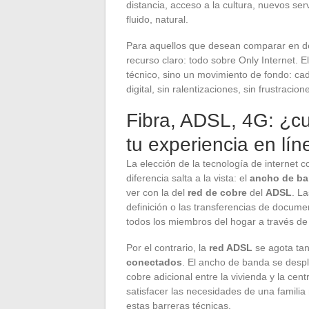
distancia, acceso a la cultura, nuevos serv
fluido, natural.
Para aquellos que desean comparar en de
recurso claro: todo sobre Only Internet. E
técnico, sino un movimiento de fondo: c
digital, sin ralentizaciones, sin frustracion
Fibra, ADSL, 4G: ¿cu
tu experiencia en lí
La elección de la tecnología de internet c
diferencia salta a la vista: el
ancho de b
ver con la del
red de cobre
del
ADSL
. L
definición o las transferencias de docum
todos los miembros del hogar a través d
Por el contrario, la
red ADSL
se agota ta
conectados
. El ancho de banda se despl
cobre adicional entre la vivienda y la cent
satisfacer las necesidades de una famili
estas barreras técnicas.