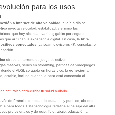
revolución para los usos
a
nexión a internet de alta velocidad
, el día a día se
ptica
inyecta velocidad, estabilidad, y elimina las
tricos, que hoy alcanzan varios gigabits por segundo,
nes que arruinan la experiencia digital. En casa, la
fibra
positivos conectados
, ya sean televisores 4K, consolas, o
bitación.
tica
ofrece un terreno de juego colectivo.
rgas masivas, series en streaming, partidas de videojuegos
lí donde el ADSL se agota en horas pico, la
conexión a
e, estable, incluso cuando la casa está conectada al
os naturales para cuidar tu salud a diario
avés de Francia, conectando ciudades y pueblos, abriendo
able
para todos. Esta tecnología redefine el paisaje del
alta
 usos profesionales y de ocio. Teletrabajo, educación a