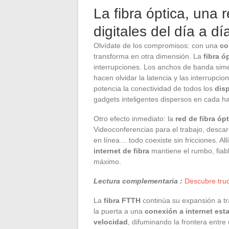
La fibra óptica, una 
digitales del día a dí
Olvídate de los compromisos: con una
co
transforma en otra dimensión. La
fibra ó
interrupciones. Los anchos de banda simé
hacen olvidar la latencia y las interrupcio
potencia la conectividad de todos los
dis
gadgets inteligentes dispersos en cada ha
Otro efecto inmediato: la
red de fibra óp
Videoconferencias para el trabajo, desca
en línea… todo coexiste sin fricciones. Al
internet de fibra
mantiene el rumbo, fiabl
máximo.
Lectura complementaria :
Descubre truc
La
fibra FTTH
continúa su expansión a tr
la puerta a una
conexión a internet est
velocidad
, difuminando la frontera entre