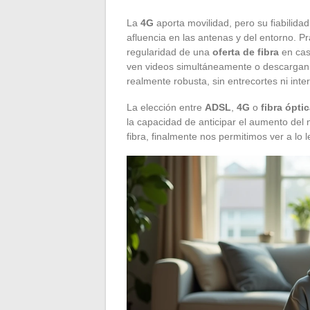
La
4G
aporta movilidad, pero su fiabilida
afluencia en las antenas y del entorno. P
regularidad de una
oferta de fibra
en cas
ven videos simultáneamente o descargan a
realmente robusta, sin entrecortes ni inte
La elección entre
ADSL
,
4G
o
fibra ópti
la capacidad de anticipar el aumento de
fibra, finalmente nos permitimos ver a lo l