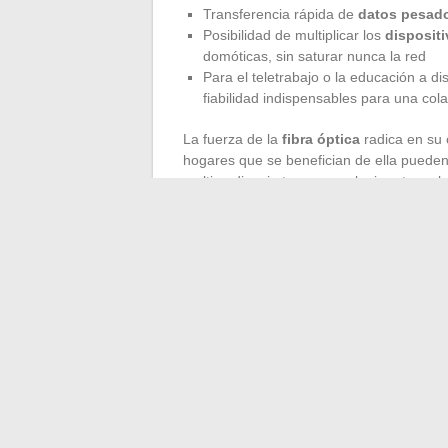
Transferencia rápida de
datos pesad
Posibilidad de multiplicar los
disposit
domóticas, sin saturar nunca la red
Para el teletrabajo o la educación a di
fiabilidad indispensables para una col
La fuerza de la
fibra óptica
radica en su
hogares que se benefician de ella puede
multimedia, sin tener que elegir entre ve
dispositivos conectados
se vuelve conc
Las
ventajas de la fibra óptica
también i
vulnerabilidades, permite la instalación d
gestión en tiempo real sea simple y fiabl
cada miembro del hogar disfruta de un acces
disfrutar plenamente de su vida digital. L
←
Cómo reconocer y autenticar el númer