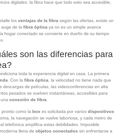
icios digitales: la fibra hace que todo esto sea accesible,
talle los
ventajas de la fibra
según las ofertas, existe un
l auge de la
fibra óptica
ya no es un simple avance
ada hogar conectado se convierte en dueño de su tiempo
es.
áles son las diferencias para
nea?
ondiciona toda la experiencia digital en casa. La primera
anda
. Con la
fibra óptica
, la velocidad no tiene nada que
as descargas de películas, las videoconferencias en alta
entos pesados se vuelven instantáneas, accesibles para
e una
conexión de fibra
.
n pronto como la
box
es solicitada por varios
dispositivos
oma, la navegación se vuelve laboriosa, y cada metro de
ral telefónica amplifica estas debilidades. Imposible
a moderna llena de
objetos conectados
sin enfrentarse a