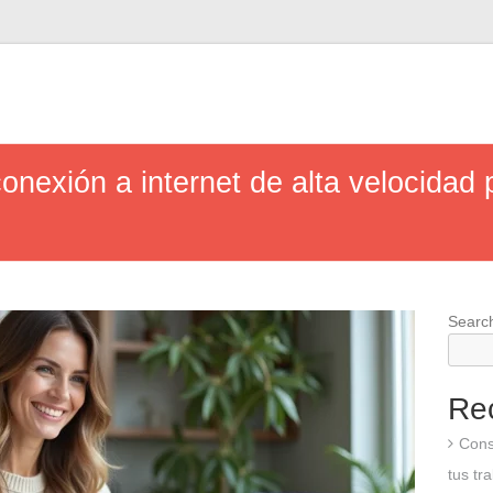
onexión a internet de alta velocidad 
Searc
Re
Cons
tus tr