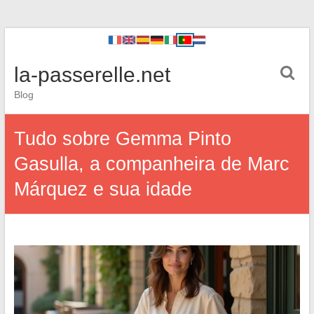
la-passerelle.net
Blog
Tudo sobre Gemma Pinto
Gasulla, a companheira de Marc
Márquez e sua idade