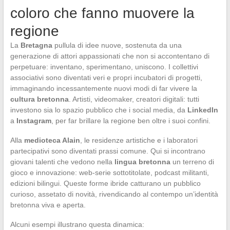
coloro che fanno muovere la
regione
La
Bretagna
pullula di idee nuove, sostenuta da una
generazione di attori appassionati che non si accontentano di
perpetuare: inventano, sperimentano, uniscono. I collettivi
associativi sono diventati veri e propri incubatori di progetti,
immaginando incessantemente nuovi modi di far vivere la
cultura bretonna
. Artisti, videomaker, creatori digitali: tutti
investono sia lo spazio pubblico che i social media, da
LinkedIn
a
Instagram
, per far brillare la regione ben oltre i suoi confini.
Alla
medioteca Alain
, le residenze artistiche e i laboratori
partecipativi sono diventati prassi comune. Qui si incontrano
giovani talenti che vedono nella
lingua bretonna
un terreno di
gioco e innovazione: web-serie sottotitolate, podcast militanti,
edizioni bilingui. Queste forme ibride catturano un pubblico
curioso, assetato di novità, rivendicando al contempo un’identità
bretonna viva e aperta.
Alcuni esempi illustrano questa dinamica: