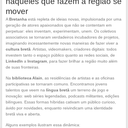
naqueles que fazem a região se
mover
A
Bretanha
está repleta de ideias novas, impulsionada por uma
geração de atores apaixonados que não se contentam em
perpetuar: eles inventam, experimentam, unem. Os coletivos
associativos se tornaram verdadeiros incubadores de projetos,
imaginando incessantemente novas maneiras de fazer viver a
cultura bretã
. Artistas, videomakers, criadores digitais: todos
investem tanto o espaço público quanto as redes sociais, de
LinkedIn
a
Instagram
, para fazer brilhar a região muito além
de suas fronteiras.
Na
biblioteca Alain
, as residências de artistas e as oficinas
participativas se tornaram comuns. Encontramos jovens
talentos que veem na
língua bretã
um terreno de jogo e
inovação: web séries legendadas, podcasts militantes, edições
bilíngues. Essas formas híbridas cativam um público curioso,
ávido por novidades, enquanto reivindicam uma identidade
bretã viva e aberta.
Alguns exemplos ilustram essa dinâmica: