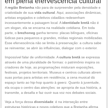
em plena efervescência cultural
A
região Bretanha
não para de surpreender pela densidade e
criatividade de sua
vida cultural
. Aqui, associações dinâmicas,
artistas engajados e coletivos cidadãos redesenham
incessantemente a paisagem local. A
identidade bretã
não é
um slogan, ela se encarna na realidade cotidiana. Em toda
parte, o
brezhoneg
ganha terreno: placas bilíngues, oficinas
lúdicas para pequenos e grandes, mídias regionais mobilizadas.
Esse efervescência não se limita à preservação: a cultura sabe
se reinventar, se abrir às influências, dialogar com o exterior.
Impossível falar de uniformidade. A
cultura bretã
se expressa
através de uma pluralidade de formas: o patrimônio inspira os
criadores de hoje, as programações misturam exposições,
festivais, projetos territoriais. Museus e centros culturais abrem
suas portas para artistas em residência; a cena musical dá
espaço tanto ao hip-hop quanto à gwerz. Quanto à juventude,
ela ocupa o centro das atenções: se apropria de sua história, a
transmite, a desafia e faz ouvir sua voz nos debates sociais.
Veja a força dessa
diversidade
: é na interseção entre
estruturas históricas e novos coletivos que a Bretanha afirma