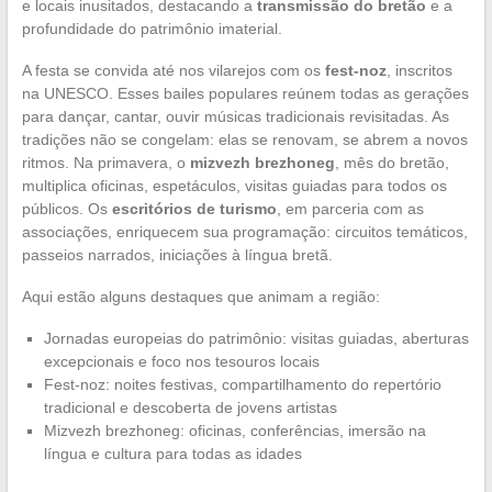
e locais inusitados, destacando a
transmissão do bretão
e a
profundidade do patrimônio imaterial.
A festa se convida até nos vilarejos com os
fest-noz
, inscritos
na UNESCO. Esses bailes populares reúnem todas as gerações
para dançar, cantar, ouvir músicas tradicionais revisitadas. As
tradições não se congelam: elas se renovam, se abrem a novos
ritmos. Na primavera, o
mizvezh brezhoneg
, mês do bretão,
multiplica oficinas, espetáculos, visitas guiadas para todos os
públicos. Os
escritórios de turismo
, em parceria com as
associações, enriquecem sua programação: circuitos temáticos,
passeios narrados, iniciações à língua bretã.
Aqui estão alguns destaques que animam a região:
Jornadas europeias do patrimônio: visitas guiadas, aberturas
excepcionais e foco nos tesouros locais
Fest-noz: noites festivas, compartilhamento do repertório
tradicional e descoberta de jovens artistas
Mizvezh brezhoneg: oficinas, conferências, imersão na
língua e cultura para todas as idades