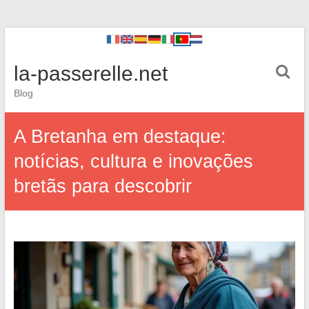
la-passerelle.net
Blog
A Bretanha em destaque:
notícias, cultura e inovações
bretãs para descobrir