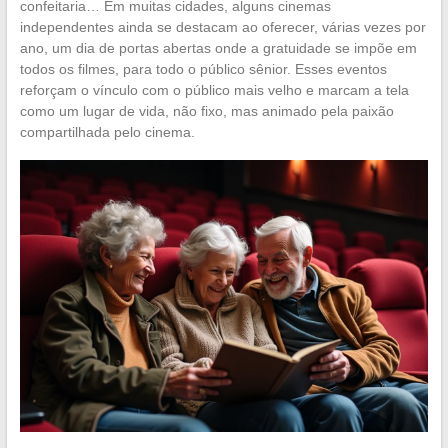
confeitaria… Em muitas cidades, alguns cinemas
independentes ainda se destacam ao oferecer, várias vezes por
ano, um dia de portas abertas onde a gratuidade se impõe em
todos os filmes, para todo o público sênior. Esses eventos
reforçam o vínculo com o público mais velho e marcam a tela
como um lugar de vida, não fixo, mas animado pela paixão
compartilhada pelo cinema.