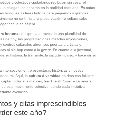
tidos y colectivos ciudadanos redibujan sin cesar el
 un eslogan, se encarna en la realidad cotidiana. En todas
s bilingües, talleres lúdicos para pequeños y grandes,
imiento no se limita a la preservación: la cultura sabe
alogar con lo de afuera.
ura bretona
se expresa a través de una pluralidad de
dores de hoy, las programaciones mezclan exposiciones,
 y centros culturales abren sus puertas a artistas en
anto al hip-hop como a la gwerz. En cuanto a la juventud,
e su historia, la transmite, la sacude incluso, y hace oír su
la intersección entre estructuras históricas y nuevos
r plural. Aquí, la
cultura diversidad
no rima con folklore
a captar todas sus matices, leer BreizhPower – La revista
 de este movimiento colectivo, donde cada iniciativa
stante evolución.
tos y citas imprescindibles
rder este año?