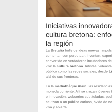
Iniciativas innovador
cultura bretona: en
la región
La
Bretaña
bulle de ideas nuevas, impul
contentan con perpetuar: inventan, experi
convertido en verdaderos incubadores de
vivir la
cultura bretona
. Artistas, videast
público como las redes sociales, desde
L
allá de sus fronteras.
En la
mediathèque Alain
, las residencias
moneda corriente. Allí se cruzan jóvenes 
e innovación: webseries subtituladas, podc
cautivan a un público curioso, ávido de n
viva y abierta.