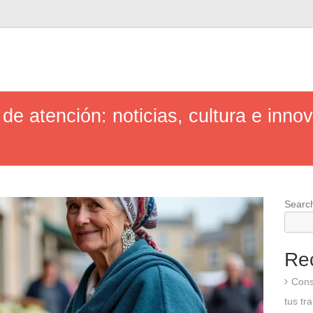
 de atención: noticias, cultura e inn
Searc
Re
Cons
tus tr