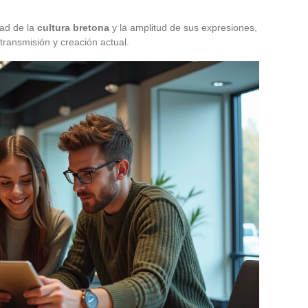
dad de la
cultura bretona
y la amplitud de sus expresiones,
transmisión y creación actual.