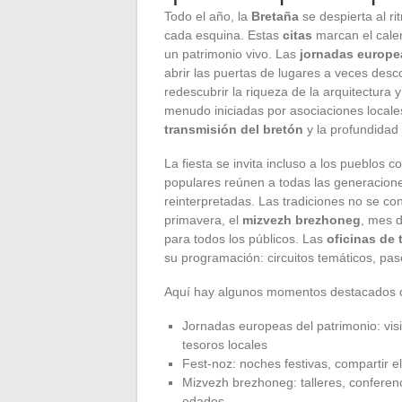
Todo el año, la
Bretaña
se despierta al r
cada esquina. Estas
citas
marcan el calend
un patrimonio vivo. Las
jornadas europe
abrir las puertas de lugares a veces des
redescubrir la riqueza de la arquitectura y
menudo iniciadas por asociaciones locales
transmisión del bretón
y la profundidad 
La fiesta se invita incluso a los pueblos c
populares reúnen a todas las generaciones
reinterpretadas. Las tradiciones no se c
primavera, el
mizvezh brezhoneg
, mes d
para todos los públicos. Las
oficinas de 
su programación: circuitos temáticos, pas
Aquí hay algunos momentos destacados q
Jornadas europeas del patrimonio: vis
tesoros locales
Fest-noz: noches festivas, compartir el 
Mizvezh brezhoneg: talleres, conferenc
edades