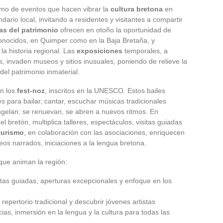
itmo de eventos que hacen vibrar la
cultura bretona
en
ario local, invitando a residentes y visitantes a compartir
as del patrimonio
ofrecen en otoño la oportunidad de
conocidos, en Quimper como en la Baja Bretaña, y
 la historia regional. Las
exposiciones
temporales, a
, invaden museos y sitios inusuales, poniendo de relieve la
del patrimonio inmaterial.
on los
fest-noz
, inscritos en la UNESCO. Estos bailes
 para bailar, cantar, escuchar músicas tradicionales
ongelan: se renuevan, se abren a nuevos ritmos. En
el bretón, multiplica talleres, espectáculos, visitas guiadas
turismo
, en colaboración con las asociaciones, enriquecen
eos narrados, iniciaciones a la lengua bretona.
ue animan la región:
itas guiadas, aperturas excepcionales y enfoque en los
repertorio tradicional y descubrir jóvenes artistas
ias, inmersión en la lengua y la cultura para todas las