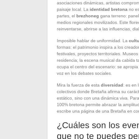
asociaciones dinámicas, artistas comprome
paisaje local. La
identidad bretona
no es
partes, el
brezhoneg
gana terreno: panele
medios regionales movilizados. Este florec
reinventarse, abrirse a las influencias, di
Imposible hablar de uniformidad. La
cult
formas: el patrimonio inspira a los crea
festivales, proyectos territoriales. Museos
residencia; la escena musical da cabida t
ocupa el centro del escenario: se apropia d
voz en los debates sociales.
Mira la fuerza de esta
diversidad
: es en 
colectivos donde Bretaña afirma su carácte
estático, sino con una dinámica viva. Par
100% bretona permite abrazar la amplitud
escribe una página de una Bretaña en con
¿Cuáles son los even
que no te puedes pe