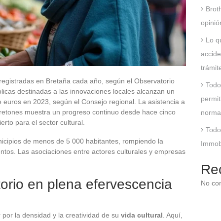
Brot
opinió
Lo q
accide
trámit
registradas en Bretaña cada año, según el Observatorio
Todo
úblicas destinadas a las innovaciones locales alcanzan un
permit
e euros en 2023, según el Consejo regional. La asistencia a
es bretones muestra un progreso continuo desde hace cinco
norma
rto para el sector cultural.
Todo
nicipios de menos de 5 000 habitantes, rompiendo la
Immobs
entos. Las asociaciones entre actores culturales y empresas
Re
torio en plena efervescencia
No co
por la densidad y la creatividad de su
vida cultural
. Aquí,