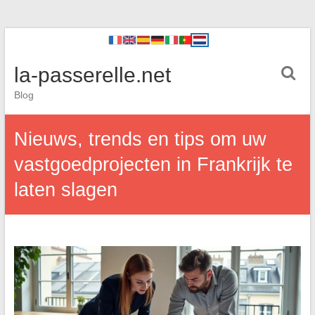
la-passerelle.net
Blog
Nieuws, trends en tips om uw
vastgoedprojecten in Frankrijk te
laten slagen