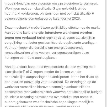
mogelijkheid van een eigenaar om zijn eigendom te verhuren.
Woningen met een classificatie G zijn geleidelijk uit de
huurmarkt verdwenen, en woningen met een classificatie F
volgen volgens een gefaseerde kalender tot 2028.
Deze mechaniek creëert twee gelijktijdige effecten op de markt.
Aan de ene kant,
energie-intensieve woningen worden
tegen een verlaagd tarief verhandeld
, soms aanzienlijk in
vergelijking met beter geclassificeerde equivalente woningen.
Voor een koper die bereid is om energiebesparende
renovatiewerken uit te voeren, vertegenwoordigen deze
kortingen een reële aankoopkans.
Aan de andere kant, huurinvesteerders die een woning met
classificatie F of G kopen zonder de kosten van de
noodzakelijke aanpassingen te anticiperen, lopen het risico op
een puur en eenvoudig verhuurverbod. De ervaringen op de
werkvloer verschillen hierover: sommige ambachtslieden
constateren renovatieprojecten waarvan het uiteindelijke budget
de initiële schatting ruimschoots overschrijdt, met name in
oudere gebouwen waar technische beperkingen moeilijk te
evalueren zijn voordat de muren worden geopend.