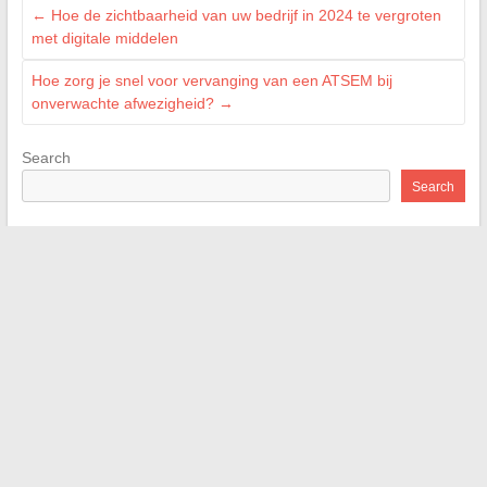
←
Hoe de zichtbaarheid van uw bedrijf in 2024 te vergroten
met digitale middelen
Hoe zorg je snel voor vervanging van een ATSEM bij
onverwachte afwezigheid?
→
Search
Search
Recent Posts
Tips en praktische adviezen voor het succesvol uitvoeren van
uw binnenrenovatie projecten
Brother Innov-is 15: volledige test en beoordeling van deze
veelzijdige naaimachine
Wat verandert voor de aankoop van een
arbeidsongevallenrente in 2026: rechten en procedures
Alles wat je moet weten over de honden die zijn toegestaan in