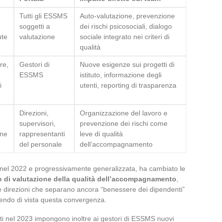
Tutti gli ESSMS
Auto-valutazione, prevenzione
soggetti a
dei rischi psicosociali, dialogo
ute
valutazione
sociale integrato nei criteri di
qualità
re,
Gestori di
Nuove esigenze sui progetti di
ESSMS
istituto, informazione degli
i
utenti, reporting di trasparenza
Direzioni,
Organizzazione del lavoro e
supervisori,
prevenzione dei rischi come
one
rappresentanti
leve di qualità
del personale
dell’accompagnamento
 nel 2022 e progressivamente generalizzata, ha cambiato le
o di valutazione della qualità dell’accompagnamento
,
 direzioni che separano ancora “benessere dei dipendenti”
rdendo di vista questa convergenza.
cati nel 2023 impongono inoltre ai gestori di ESSMS nuovi