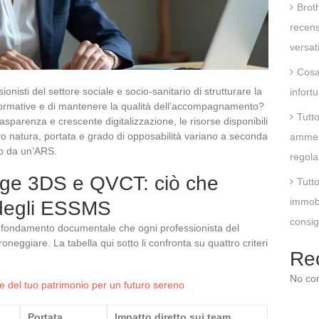
Brot
recens
versat
Cosa 
onisti del settore sociale e socio-sanitario di strutturare la
infort
 normative e di mantenere la qualità dell’accompagnamento?
Tutt
trasparenza e crescente digitalizzazione, le risorse disponibili
loro natura, portata e grado di opposabilità variano a seconda
ammess
o da un’ARS.
regola
gge 3DS e QVCT: ciò che
Tutt
immobi
i degli ESSMS
consigl
il fondamento documentale che ogni professionista del
oneggiare. La tabella qui sotto li confronta su quattro criteri
Re
No co
e del tuo patrimonio per un futuro sereno
Portata
Impatto diretto sui team