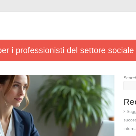
er i professionisti del settore sociale
Searc
Re
Sugg
succes
intern