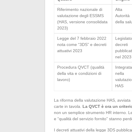
Riferimento nazionale di
Alta
valutazione degli ESSMS
Autorità
(HAS, versione consolidata
della sal
2023)
Legge del 7 febbraio 2022
Legislato
nota come “3DS” e decreti
decreti
attuativi 2023
pubblicat
nel 2023
Procedura QVCT (qualità
Integrata
della vita e condizioni di
nella
lavoro)
valutazi
HAS
La riforma della valutazione HAS, avviata
carte in tavola.
La QVCT è ora un criteri
non un semplice strumento HR interno. Le
e “qualità del servizio fornito” stanno pe
I decreti attuativi della legge 3DS pubbli