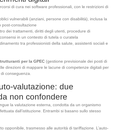
corsi di cura nei software professionali, con le restrizioni di
lici vulnerabili (anziani, persone con disabilità), inclusa la
up post-consultazione
 dei trattamenti, diritti degli utenti, procedure di
consensi in un contesto di tutela o curatela
rdinamento tra professionisti della salute, assistenti sociali e
trutturanti per la GPEC
(gestione previsionale dei posti di
le direzioni di mappare le lacune di competenze digitali per
ni di conseguenza.
uto-valutazione: due
 da non confondere
stingue la valutazione esterna, condotta da un organismo
fettuata dall’istituzione. Entrambi si basano sullo stesso
 opponibile, trasmesso alle autorità di tariffazione. L’auto-