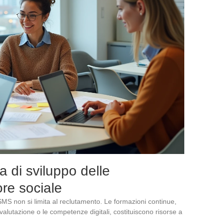
a di sviluppo delle
re sociale
MS non si limita al reclutamento. Le formazioni continue,
valutazione o le competenze digitali, costituiscono risorse a