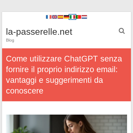
la-passerelle.net
Blog
Come utilizzare ChatGPT senza
fornire il proprio indirizzo email:
vantaggi e suggerimenti da
conoscere