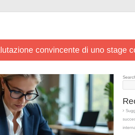
lutazione convincente di uno stage c
Searc
Re
Sugg
succes
intern