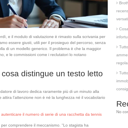
Brot
recens
versat
Cosa 
dì, e il modulo di valutazione è rimasto sulla scrivania per
infort
amo essere giusti, utili per il prosieguo del percorso, senza
Tutt
olla di un modello generico. Il problema è che la maggior
ano, e le commissioni come i reclutatori lo notano
ammess
regola
 cosa distingue un testo letto
Tutt
immobi
consigl
datore di lavoro dedica raramente più di un minuto alla
he attira l’attenzione non è né la lunghezza né il vocabolario
Re
No co
utenticare il numero di serie di una racchetta da tennis
e per comprendere il meccanismo. “Lo stagista ha