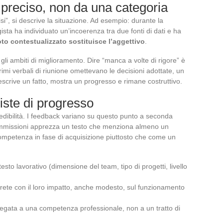
preciso, non da una categoria
si”, si descrive la situazione. Ad esempio: durante la
ista ha individuato un’incoerenza tra due fonti di dati e ha
to contestualizzato sostituisce l’aggettivo
.
i ambiti di miglioramento. Dire “manca a volte di rigore” è
rimi verbali di riunione omettevano le decisioni adottate, un
descrive un fatto, mostra un progresso e rimane costruttivo.
piste di progresso
dibilità. I feedback variano su questo punto a seconda
 commissioni apprezza un testo che menziona almeno un
ompetenza in fase di acquisizione piuttosto che come un
ntesto lavorativo (dimensione del team, tipo di progetti, livello
crete con il loro impatto, anche modesto, sul funzionamento
legata a una competenza professionale, non a un tratto di