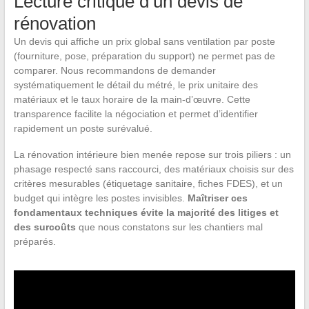
Lecture critique d’un devis de
rénovation
Un devis qui affiche un prix global sans ventilation par poste
(fourniture, pose, préparation du support) ne permet pas de
comparer. Nous recommandons de demander
systématiquement le détail du métré, le prix unitaire des
matériaux et le taux horaire de la main-d’œuvre. Cette
transparence facilite la négociation et permet d’identifier
rapidement un poste surévalué.
La rénovation intérieure bien menée repose sur trois piliers : un
phasage respecté sans raccourci, des matériaux choisis sur des
critères mesurables (étiquetage sanitaire, fiches FDES), et un
budget qui intègre les postes invisibles.
Maîtriser ces
fondamentaux techniques évite la majorité des litiges et
des surcoûts
que nous constatons sur les chantiers mal
préparés.