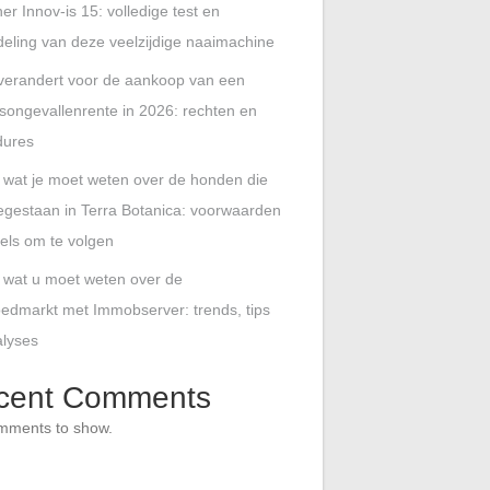
er Innov-is 15: volledige test en
eling van deze veelzijdige naaimachine
verandert voor de aankoop van een
songevallenrente in 2026: rechten en
dures
s wat je moet weten over de honden die
oegestaan in Terra Botanica: voorwaarden
els om te volgen
s wat u moet weten over de
edmarkt met Immobserver: trends, tips
alyses
cent Comments
mments to show.