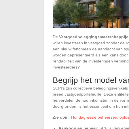
De
Vastgoedbeleggingsmaatschappije
willen investeren in vastgoed zonder de r
een nieuw fenomeen de aandacht van spa
worden gepresenteerd als een kans door de
rendabiliteit van de investeringen vermin
investeerders?
Begrijp het model va
SCPI’s zijn collectieve beleggingsvehikel
breed vastgoedportefeuille. Deze entitei
herverdelen de huurinkomsten in de vorm
doorgronden, is het essentieel om hun int
Zie ook :
Hondagressie beheersen: oplos
Aankoop en beheer
: SCPI’s verwerv