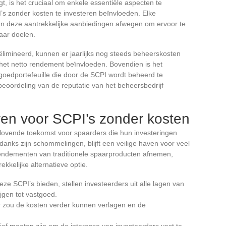
t, is het cruciaal om enkele essentiële aspecten te
’s zonder kosten te investeren beïnvloeden. Elke
an deze aantrekkelijke aanbiedingen afwegen om ervoor te
haar doelen.
eëlimineerd, kunnen er jaarlijks nog steeds beheerskosten
het netto rendement beïnvloeden. Bovendien is het
goedportefeuille die door de SCPI wordt beheerd te
 beoordeling van de reputatie van het beheersbedrijf
en voor SCPI’s zonder kosten
lovende toekomst voor spaarders die hun investeringen
danks zijn schommelingen, blijft een veilige haven voor veel
rendementen van traditionele spaarproducten afnemen,
kelijke alternatieve optie.
 deze SCPI’s bieden, stellen investeerders uit alle lagen van
jgen tot vastgoed.
r zou de kosten verder kunnen verlagen en de
ef moeten zijn om de interesse van investeerders vast te