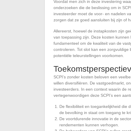
Voordat men zich in deze investering waag
onderzoeken die de beslissing om in SCPI
investeerder moet de voor- en nadelen v
zorgen dat ze goed aansluiten bij zijn of 
Allereerst, hoewel de instapkosten zijn g
van toepassing zijn. Deze kosten kunnen 
fundamenteel om de kwaliteit van de vast
controleren. Tot slot kan een zorgvuldige
potentiële teleurstellingen voorkomen.
Toekomstperspectiev
SCPI’s zonder kosten beloven een veelbe
willen diversifiëren. De vastgoedmarkt, on
investeerders. In een context waarin de 
vertegenwoordigen deze SCPI’s een aantrek
De flexibiliteit en toegankelijkheid die
de bevolking in staat om toegang te kri
De voortdurende innovatie in de secto
rendementen kunnen verhogen.
De beheerders van SCPI’s zullen creati