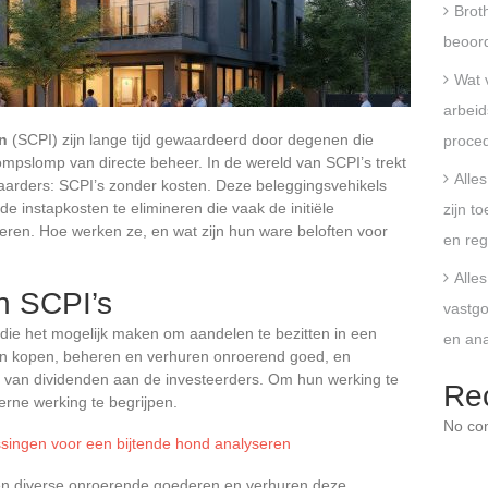
Broth
beoord
Wat 
arbeid
n
(SCPI) zijn lange tijd gewaardeerd door degenen die
proce
ompslomp van directe beheer. In de wereld van SCPI’s trekt
Alle
arders: SCPI’s zonder kosten. Deze beleggingsvehikels
 instapkosten te elimineren die vaak de initiële
zijn t
deren. Hoe werken ze, en wat zijn hun ware beloften voor
en reg
Alle
n SCPI’s
vastgo
s die het mogelijk maken om aandelen te bezitten in een
en an
ten kopen, beheren en verhuren onroerend goed, en
 van dividenden aan de investeerders. Om hun werking te
Re
erne werking te begrijpen.
No co
singen voor een bijtende hond analyseren
en diverse onroerende goederen en verhuren deze