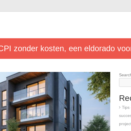
SCPI zonder kosten, een eldorado voo
Searc
Re
Tips
succes
projec