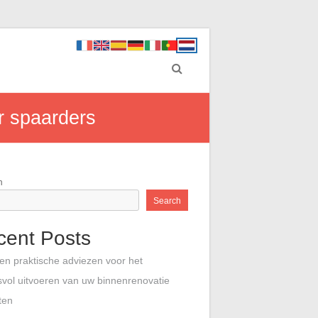
r spaarders
h
Search
cent Posts
 en praktische adviezen voor het
vol uitvoeren van uw binnenrenovatie
ten