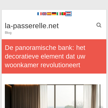
la-passerelle.net
Blog
De panoramische bank: het
decoratieve element dat uw
woonkamer revolutioneert