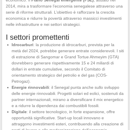
economico. Il
Piano Senegal emergente (PSE)
, attuato nel
2014, mira a trasformare l’economia senegalese attraverso una
serie di riforme strutturali. L’obiettivo è rafforzare la crescita
economica e ridurre la povertà attraverso massicci investimenti
nelle infrastrutture e nei settori strategici.
I settori promettenti
Idrocarburi
: la produzione di idrocarburi, prevista per la
metà del 2024, potrebbe generare entrate considerevoli. I siti
di estrazione di Sangomar e Grand Tortue Ahmeyim (GTA)
dovrebbero generare rispettivamente 15 e 24 miliardi di
dollari in entrate cumulative, secondo il Comitato di
orientamento strategico del petrolio e del gas (COS-
Petrogaz).
Energie rinnovabili
: il Senegal punta anche sullo sviluppo
delle energie rinnovabili. Progetti solari ed eolici, sostenuti da
partner internazionali, mirano a diversificare il mix energetico
e a ridurre la dipendenza dai combustibili fossili.
Digitale
: il settore tecnologico, in forte espansione, offre
opportunità significative. Start-up locali innovano e
attraggono investimenti esteri, contribuendo alla creazione di