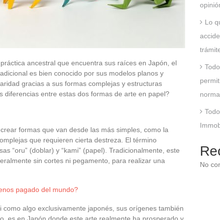
opinió
Lo q
accide
trámit
a práctica ancestral que encuentra sus raíces en Japón, el
Todo
tradicional es bien conocido por sus modelos planos y
permit
aridad gracias a sus formas complejas y estructuras
s diferencias entre estas dos formas de arte en papel?
norma
Todo
Immobs
ra crear formas que van desde las más simples, como la
complejas que requieren cierta destreza. El término
Re
sas “oru” (doblar) y “kami” (papel). Tradicionalmente, este
neralmente sin cortes ni pegamento, para realizar una
No co
menos pagado del mundo?
i como algo exclusivamente japonés, sus orígenes también
o, es en Japón donde este arte realmente ha prosperado y