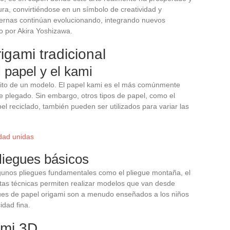
ra, convirtiéndose en un símbolo de creatividad y
ernas continúan evolucionando, integrando nuevos
o por Akira Yoshizawa.
rigami tradicional
l papel y el kami
 éxito de un modelo. El papel kami es el más comúnmente
 de plegado. Sin embargo, otros tipos de papel, como el
pel reciclado, también pueden ser utilizados para variar las
idad unidas
liegues básicos
gunos pliegues fundamentales como el pliegue montaña, el
stas técnicas permiten realizar modelos que van desde
gues de papel origami son a menudo enseñados a los niños
idad fina.
ami 3D