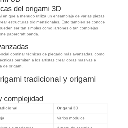
ticas del origami 3D
onal en que a menudo utiliza un ensamblaje de varias piezas
rear estructuras tridimensionales. Esto también se conoce
pueden ser tan simples como jarrones o tan complejas
one papercraft panda.
vanzadas
encial dominar técnicas de plegado más avanzadas, como
 técnicas permiten a los artistas crear obras masivas e
na de origami.
igami tradicional y origami
 y complejidad
adicional
Origami 3D
oja
Varios módulos
simple a moderada
A menudo compleja