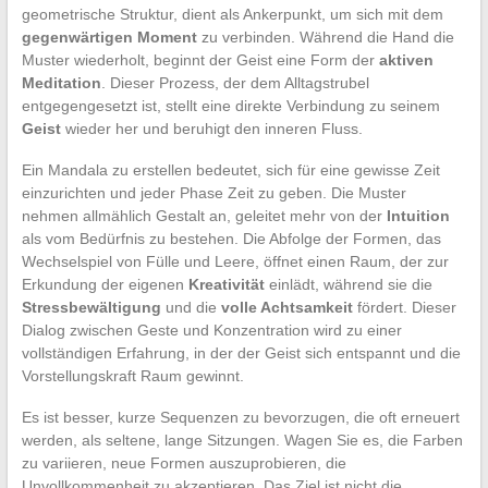
geometrische Struktur, dient als Ankerpunkt, um sich mit dem
gegenwärtigen Moment
zu verbinden. Während die Hand die
Muster wiederholt, beginnt der Geist eine Form der
aktiven
Meditation
. Dieser Prozess, der dem Alltagstrubel
entgegengesetzt ist, stellt eine direkte Verbindung zu seinem
Geist
wieder her und beruhigt den inneren Fluss.
Ein Mandala zu erstellen bedeutet, sich für eine gewisse Zeit
einzurichten und jeder Phase Zeit zu geben. Die Muster
nehmen allmählich Gestalt an, geleitet mehr von der
Intuition
als vom Bedürfnis zu bestehen. Die Abfolge der Formen, das
Wechselspiel von Fülle und Leere, öffnet einen Raum, der zur
Erkundung der eigenen
Kreativität
einlädt, während sie die
Stressbewältigung
und die
volle Achtsamkeit
fördert. Dieser
Dialog zwischen Geste und Konzentration wird zu einer
vollständigen Erfahrung, in der der Geist sich entspannt und die
Vorstellungskraft Raum gewinnt.
Es ist besser, kurze Sequenzen zu bevorzugen, die oft erneuert
werden, als seltene, lange Sitzungen. Wagen Sie es, die Farben
zu variieren, neue Formen auszuprobieren, die
Unvollkommenheit zu akzeptieren. Das Ziel ist nicht die