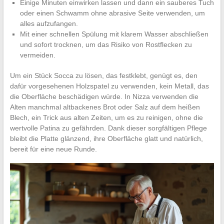
Einige Minuten einwirken lassen und dann ein sauberes Tuch
oder einen Schwamm ohne abrasive Seite verwenden, um
alles aufzufangen.
Mit einer schnellen Spülung mit klarem Wasser abschließen
und sofort trocknen, um das Risiko von Rostflecken zu
vermeiden.
Um ein Stück Socca zu lösen, das festklebt, genügt es, den
dafür vorgesehenen Holzspatel zu verwenden, kein Metall, das
die Oberfläche beschädigen würde. In Nizza verwenden die
Alten manchmal altbackenes Brot oder Salz auf dem heißen
Blech, ein Trick aus alten Zeiten, um es zu reinigen, ohne die
wertvolle Patina zu gefährden. Dank dieser sorgfältigen Pflege
bleibt die Platte glänzend, ihre Oberfläche glatt und natürlich,
bereit für eine neue Runde.