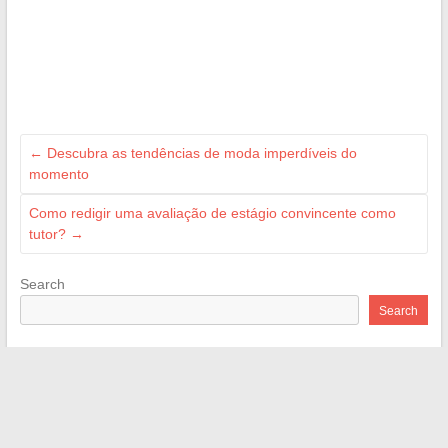
←
Descubra as tendências de moda imperdíveis do
momento
Como redigir uma avaliação de estágio convincente como
tutor?
→
Search
Search
Recent Posts
Dicas e conselhos práticos para ter sucesso nas suas obras
de renovação interior