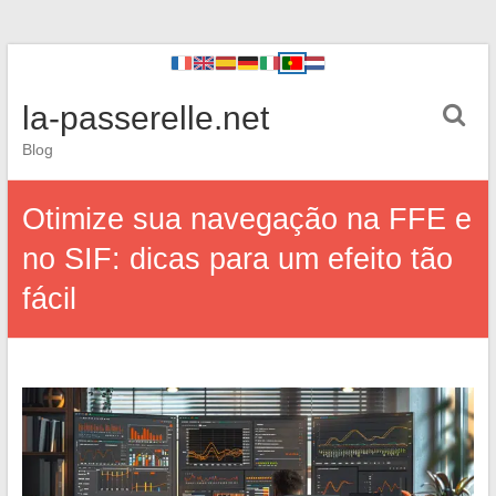
la-passerelle.net
Blog
Otimize sua navegação na FFE e
no SIF: dicas para um efeito tão
fácil