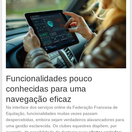
Funcionalidades pouco
conhecidas para uma
navegação eficaz
Na interface dos serviços online da Federação Francesa de
Equitação, funcionalidades muitas vezes passam
despercebidas, embora sejam verdadeiros alavancadores para
uma gestão esclarecida. Os clubes equestres dispõem, por
exemplo, da possibilidade de destacar suas
ofertas variadas
: