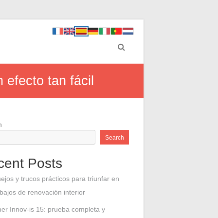
efecto tan fácil
h
Search
cent Posts
ejos y trucos prácticos para triunfar en
abajos de renovación interior
her Innov-is 15: prueba completa y