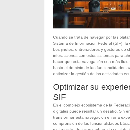
Cuando se trata de navegar por las plata
Sistema de Información Federal (SIF), la
Los jinetes, entrenadores y gestores de 
interacciones con estos sistemas para aho
hacer que esta navegación sea más fluida,
hasta el dominio de las funcionalidades 
optimizar la gestión de las actividades ec
Optimizar su experie
SIF
En el complejo ecosistema de la Federac
digitales puede resultar un desafío. Sin 
transformar esta navegación en una exper
comprensión de las funcionalidades bási
y el registro de los miembros de su club. 