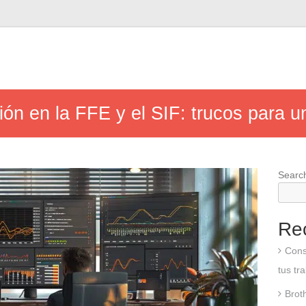
ón en la FFE y el SIF: trucos para un 
Searc
Re
Cons
tus tr
Brot