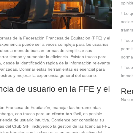
opinió
Lo q
accide
trámit
formas de la Federación Francesa de Equitación (FFE) y el
Todo
 experiencia puede ser a veces compleja para los usuarios.
permit
clubes a menudo buscan formas de simplificar sus
rrar tiempo y aumentar la eficiencia. Existen trucos para
norma
 desde la identificación rápida de la información relevante
Todo
avanzadas. Dominar estas herramientas es esencial para
uestres y mejorar la experiencia general del usuario.
Immobs
ncia de usuario en la FFE y el
Re
No co
ión Francesa de Equitación, manejar las herramientas
embargo, con trucos para un
efecto tan
fácil, es posible
iencia de usuario intuitiva. Comience por consolidar su
cas del
Club SIF
, incluyendo la gestión de las licencias FFE
Estos trámites son la clave para un manejo efectivo del