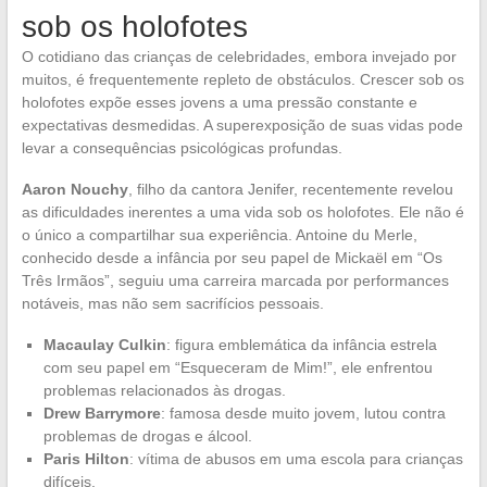
sob os holofotes
O cotidiano das crianças de celebridades, embora invejado por
muitos, é frequentemente repleto de obstáculos. Crescer sob os
holofotes expõe esses jovens a uma pressão constante e
expectativas desmedidas. A superexposição de suas vidas pode
levar a consequências psicológicas profundas.
Aaron Nouchy
, filho da cantora Jenifer, recentemente revelou
as dificuldades inerentes a uma vida sob os holofotes. Ele não é
o único a compartilhar sua experiência. Antoine du Merle,
conhecido desde a infância por seu papel de Mickaël em “Os
Três Irmãos”, seguiu uma carreira marcada por performances
notáveis, mas não sem sacrifícios pessoais.
Macaulay Culkin
: figura emblemática da infância estrela
com seu papel em “Esqueceram de Mim!”, ele enfrentou
problemas relacionados às drogas.
Drew Barrymore
: famosa desde muito jovem, lutou contra
problemas de drogas e álcool.
Paris Hilton
: vítima de abusos em uma escola para crianças
difíceis.