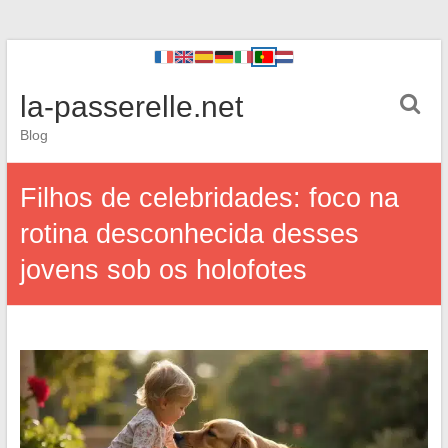
la-passerelle.net
Blog
Filhos de celebridades: foco na
rotina desconhecida desses
jovens sob os holofotes