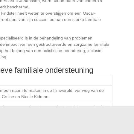
an Scarlett Johansson, wordt uit de buurt van camera’s
ordt beschermd.
als kindster heeft weten te overstijgen om een Oscar-
root deel van zijn succes toe aan een sterke familiale
especialiseerd is in de behandeling van problemen
de impact van een gestructureerde en zorgzame familiale
op het belang van een holistische benadering, inclusief
ing.
ieve familiale ondersteuning
een naam te maken in de filmwereld, ver weg van de
Cruise en Nicole Kidman.
nieuwe generatie acteurs, ondersteund door een hechte