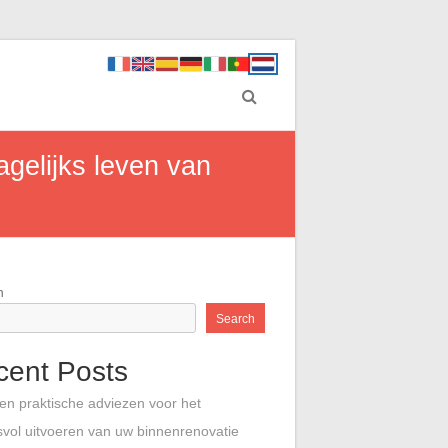
gelijks leven van
h
Search
cent Posts
 en praktische adviezen voor het
vol uitvoeren van uw binnenrenovatie