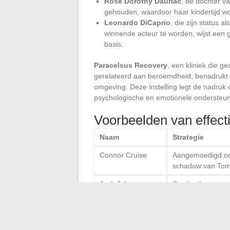
Rose Dorothy Dauriac
, de dochter v
gehouden, waardoor haar kindertijd w
Leonardo DiCaprio
, die zijn status 
winnende acteur te worden, wijst een g
basis.
Paracelsus Recovery
, een kliniek die g
gerelateerd aan beroemdheid, benadrukt 
omgeving. Deze instelling legt de nadruk 
psychologische en emotionele ondersteun
Voorbeelden van effect
Naam
Strategie
Connor Cruise
Aangemoedigd om 
schaduw van Tom 
Jack John
Symbool van een 
Christopher Depp
familie.
III