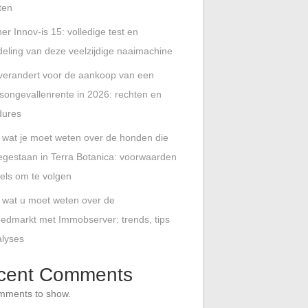
ten
er Innov-is 15: volledige test en
eling van deze veelzijdige naaimachine
verandert voor de aankoop van een
songevallenrente in 2026: rechten en
dures
s wat je moet weten over de honden die
oegestaan in Terra Botanica: voorwaarden
els om te volgen
s wat u moet weten over de
edmarkt met Immobserver: trends, tips
alyses
cent Comments
mments to show.