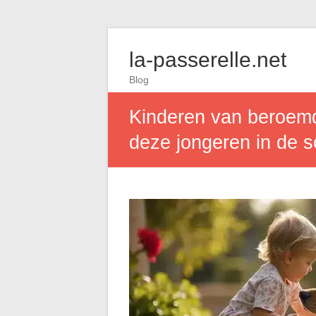
la-passerelle.net
Blog
Kinderen van beroemd
deze jongeren in de s