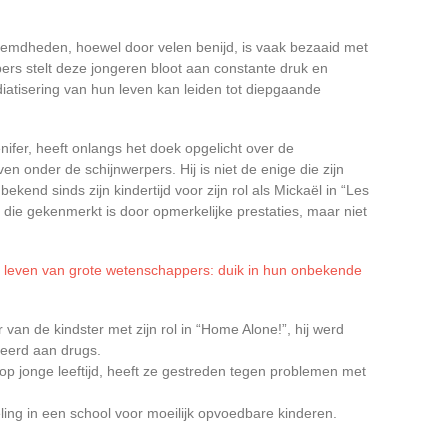
oemdheden, hoewel door velen benijd, is vaak bezaaid met
ers stelt deze jongeren bloot aan constante druk en
atisering van hun leven kan leiden tot diepgaande
ifer, heeft onlangs het doek opgelicht over de
en onder de schijnwerpers. Hij is niet de enige die zijn
ekend sinds zijn kindertijd voor zijn rol als Mickaël in “Les
et die gekenmerkt is door opmerkelijke prestaties, maar niet
et leven van grote wetenschappers: duik in hun onbekende
r van de kindster met zijn rol in “Home Alone!”, hij werd
eerd aan drugs.
p jonge leeftijd, heeft ze gestreden tegen problemen met
ling in een school voor moeilijk opvoedbare kinderen.