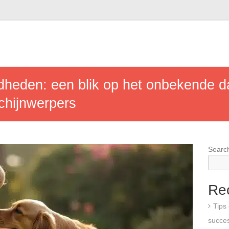
heden: een blik op het onbekende da
chijnwerpers
Searc
Re
Tips
succes