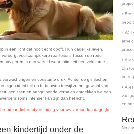
projec
Broth
beoord
Wat 
arbeid
n een licht dat nooit echt dooft. Hun dagelijks leven,
proce
, verbergt veel complexere realiteiten. Tussen de rode
Alle
n navigeren in een wereld waar intimiteit een zeldzame
zijn t
en reg
verwachtingen en constante druk. Achter de glimlachen
n eigen identiteit op te bouwen terwijl ze het gewicht van
Alle
getuigenissen en aangrijpende verhalen ontdekken we een
vastgo
erpers soms intenser kan zijn dan het licht.
en an
breedbandinternetverbinding voor uw verbonden dagelijks
Re
en kindertijd onder de
No co