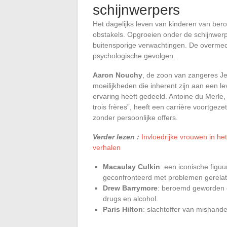
schijnwerpers
Het dagelijks leven van kinderen van ber
obstakels. Opgroeien onder de schijnwerp
buitensporige verwachtingen. De overmedi
psychologische gevolgen.
Aaron Nouchy
, de zoon van zangeres Jen
moeilijkheden die inherent zijn aan een lev
ervaring heeft gedeeld. Antoine du Merle, b
trois frères”, heeft een carrière voortgez
zonder persoonlijke offers.
Verder lezen :
Invloedrijke vrouwen in h
verhalen
Macaulay Culkin
: een iconische figuu
geconfronteerd met problemen gerelat
Drew Barrymore
: beroemd geworden o
drugs en alcohol.
Paris Hilton
: slachtoffer van mishande