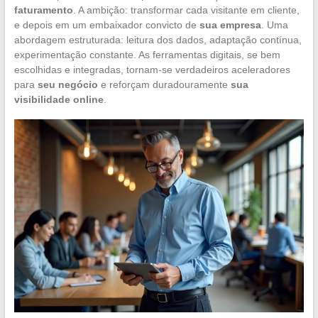
faturamento
. A ambição: transformar cada visitante em cliente,
e depois em um embaixador convicto de
sua empresa
. Uma
abordagem estruturada: leitura dos dados, adaptação contínua,
experimentação constante. As ferramentas digitais, se bem
escolhidas e integradas, tornam-se verdadeiros aceleradores
para
seu negócio
e reforçam duradouramente
sua
visibilidade online
.