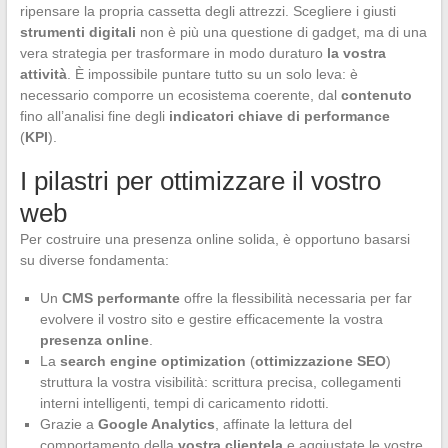
ripensare la propria cassetta degli attrezzi. Scegliere i giusti
strumenti digitali
non è più una questione di gadget, ma di una
vera strategia per trasformare in modo duraturo
la vostra
attività
. È impossibile puntare tutto su un solo leva: è
necessario comporre un ecosistema coerente, dal
contenuto
fino all’analisi fine degli
indicatori chiave di performance
(
KPI
).
I pilastri per ottimizzare il vostro
web
Per costruire una presenza online solida, è opportuno basarsi
su diverse fondamenta:
Un
CMS performante
offre la flessibilità necessaria per far
evolvere il vostro sito e gestire efficacemente la vostra
presenza online
.
La
search engine optimization
(
ottimizzazione SEO
)
struttura la vostra visibilità: scrittura precisa, collegamenti
interni intelligenti, tempi di caricamento ridotti.
Grazie a
Google Analytics
, affinate la lettura del
comportamento della
vostra clientela
e aggiustate le vostre