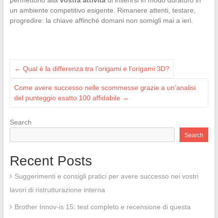
permettono alla
vostra attività
di inserirsi in modo duraturo in
un ambiente competitivo esigente. Rimanere attenti, testare,
progredire: la chiave affinché domani non somigli mai a ieri.
←
Qual è la differenza tra l’origami e l’origami 3D?
Come avere successo nelle scommesse grazie a un’analisi
del punteggio esatto 100 affidabile
→
Search
Search
Recent Posts
Suggerimenti e consigli pratici per avere successo nei vostri
lavori di ristrutturazione interna
Brother Innov-is 15: test completo e recensione di questa