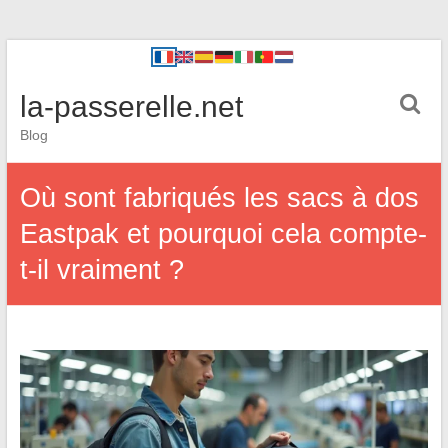
la-passerelle.net
Blog
Où sont fabriqués les sacs à dos
Eastpak et pourquoi cela compte-
t-il vraiment ?