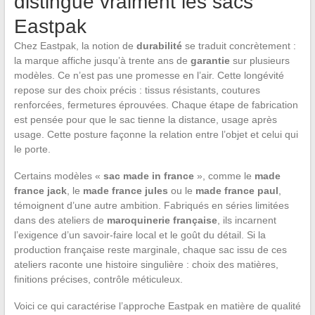
distingue vraiment les sacs
Eastpak
Chez Eastpak, la notion de
durabilité
se traduit concrètement :
la marque affiche jusqu’à trente ans de
garantie
sur plusieurs
modèles. Ce n’est pas une promesse en l’air. Cette longévité
repose sur des choix précis : tissus résistants, coutures
renforcées, fermetures éprouvées. Chaque étape de fabrication
est pensée pour que le sac tienne la distance, usage après
usage. Cette posture façonne la relation entre l’objet et celui qui
le porte.
Certains modèles «
sac made in france
», comme le
made
france jack
, le
made france jules
ou le
made france paul
,
témoignent d’une autre ambition. Fabriqués en séries limitées
dans des ateliers de
maroquinerie française
, ils incarnent
l’exigence d’un savoir-faire local et le goût du détail. Si la
production française reste marginale, chaque sac issu de ces
ateliers raconte une histoire singulière : choix des matières,
finitions précises, contrôle méticuleux.
Voici ce qui caractérise l’approche Eastpak en matière de qualité