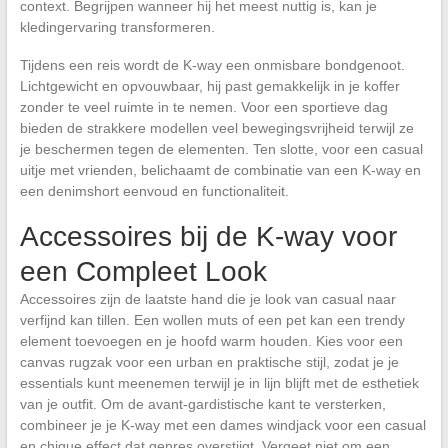
context. Begrijpen wanneer hij het meest nuttig is, kan je
kledingervaring transformeren.
Tijdens een reis wordt de K-way een onmisbare bondgenoot.
Lichtgewicht en opvouwbaar, hij past gemakkelijk in je koffer
zonder te veel ruimte in te nemen. Voor een sportieve dag
bieden de strakkere modellen veel bewegingsvrijheid terwijl ze
je beschermen tegen de elementen. Ten slotte, voor een casual
uitje met vrienden, belichaamt de combinatie van een K-way en
een denimshort eenvoud en functionaliteit.
Accessoires bij de K-way voor
een Compleet Look
Accessoires zijn de laatste hand die je look van casual naar
verfijnd kan tillen. Een wollen muts of een pet kan een trendy
element toevoegen en je hoofd warm houden. Kies voor een
canvas rugzak voor een urban en praktische stijl, zodat je je
essentials kunt meenemen terwijl je in lijn blijft met de esthetiek
van je outfit. Om de avant-gardistische kant te versterken,
combineer je je K-way met een dames windjack voor een casual
en chique effect dat genres overstijgt. Vergeet niet om een