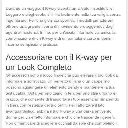
Durante un viaggio, il K-way diventa un alleato insostituibile.
Leggero e pieghevole, si infila facilmente nella tua valigia senza
ingombrare. Per una giornata sportiva, i modelli più aderenti
offrono una grande libertà di movimento proteggendoti dagli
agenti atmosferici. Infine, per un’uscita informale tra amici, la
combinazione di un K-way e di un pantalone corto in denim
incarna semplicità e praticità.
Accessoriare con il K-way per
un Look Completo
Gli accessori sono il tocco finale che può elevare il tuo look da
informale a sofisticato. Un berretto di lana o un cappellino
possono aggiungere un elemento trendy e mantenere la tua
testa calda. Opta per uno zaino in tela per uno stile urbano e
pratico, che consente di trasportare i tuoi essenziali rimanendo
in linea con l’estetica del tuo outfit. Per rafforzare il lato
avanguardistico, abbina il tuo K-way a una parka antivento
donna per un effetto informale e chic che trascende i generi.
Non dimenticare di scegliere occhiali da sole che completino il