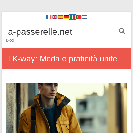
la-passerelle.net
Blog
Il K-way: Moda e praticità unite