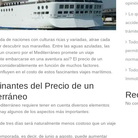
opinió
Lo q
accide
trámit
ada de naciones con culturas ricas y variadas, atrae cada
Todo
r descubrir sus maravillas. Entre las aguas azuladas, las
permit
 un crucero por el Mediterráneo promete un viaje
nte embarcarse en una aventura así? El precio de un
norma
 considerablemente en función de muchos factores.
Todo
nfluyen en el costo de estos fascinantes viajes marítimos.
Immobs
inantes del Precio de un
Re
erráneo
No co
editerráneo requiere tener en cuenta diversos elementos
uí hay algunos de los aspectos más importantes:
 de tres días será naturalmente menos costoso que un viaje
a temporada, es decir, de junio a agosto, puede aumentar