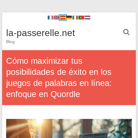
la-passerelle.net
Blog
Cómo maximizar tus
posibilidades de éxito en los
juegos de palabras en línea:
enfoque en Quordle