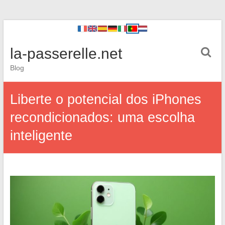
la-passerelle.net
Blog
Liberte o potencial dos iPhones
recondicionados: uma escolha
inteligente