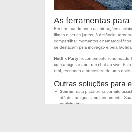
As ferramentas para a
Em um mundo onde as interações sociais e
filmes e séries juntos, à distância, torn
compartilhar momentos cinematográficos 
se destacam pela inovação e pela facilid
Netflix Party
, recentemente renomeado
com amigos e abrir um chat ao vivo. Est
real, recriando a atmosfera de uma noite
Outras soluções para e
Scener
: esta plataforma permite assis
até dez amigos simultaneamente. Sua 
participantes.
Metastream
: outra opção promissora,
um chat integrado para discutir ao vivo
TwoSeven
: este aplicativo se desta
serviços de streaming e pelo uso de 