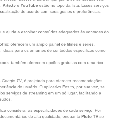
V
,
Arte.tv
e
YouTube
estão no topo da lista. Esses serviços
isualização de acordo com seus gostos e preferências.
ue ajuda a escolher conteúdos adequados às vontades do
oflix
: oferecem um amplo painel de filmes e séries.
g
: ideais para os amantes de conteúdos específicos como
cock
: também oferecem opções gratuitas com uma rica
o
Google TV
, é projetada para oferecer recomendações
riência do usuário. O aplicativo Eos.to, por sua vez, se
os serviços de streaming em um só lugar, facilitando a
eúdos.
ica considerar as especificidades de cada serviço. Por
documentários de alta qualidade, enquanto
Pluto TV
se