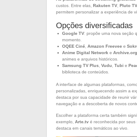
custos. Entre elas,
Rakuten TV
,
Pluto T
permitem personalizar a experiência de v
Opções diversificadas
Google TV
: propõe uma nova seção q
momento.
OQEE Ciné
,
Amazon Freevee
e
Sokr
Anime Digital Network
e
Archive.or
animes e arquivos históricos.
Samsung TV Plus
,
Vudu
,
Tubi
e
Pea
biblioteca de conteúdos.
A interface de algumas plataformas, com
personalizadas, enriquecendo assim a expe
destaca por sua capacidade de reunir vári
navegação e a descoberta de novos cont
Escolher a plataforma certa também signif
exemplo,
Arte.tv
é reconhecida por seus 
destaca em canais temáticos ao vivo.