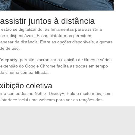
ssistir juntos à distância
stão se digitalizando, as ferramentas para assistir a
am-se indispensáveis. Essas plataformas permitem
apesar da distância. Entre as opções disponíveis, algumas
ade de uso.
Teleparty
, permite sincronizar a exibição de filmes e séries
a extensão do Google Chrome facilita as trocas em tempo
 de cinema compartilhada.
xibição coletiva
tir a conteúdos no Netflix, Disney+, Hulu e muito mais, com
interface inclui uma webcam para ver as reações dos
 que suporta múltiplas plataformas de streaming e oferece
.
ca por sua compatibilidade com uma grande variedade de
webcams e chats para uma interação mais imersiva.