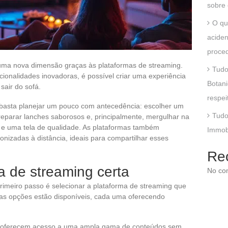
sobre 
O qu
aciden
proce
ma nova dimensão graças às plataformas de streaming.
Tudo
ionalidades inovadoras, é possível criar uma experiência
Botani
sair do sofá.
respei
 basta planejar um pouco com antecedência: escolher um
Tudo
reparar lanches saborosos e, principalmente, mergulhar na
e uma tela de qualidade. As plataformas também
Immobs
nizadas à distância, ideais para compartilhar esses
Re
a de streaming certa
No co
rimeiro passo é selecionar a plataforma de streaming que
tas opções estão disponíveis, cada uma oferecendo
oferecem acesso a uma ampla gama de conteúdos sem