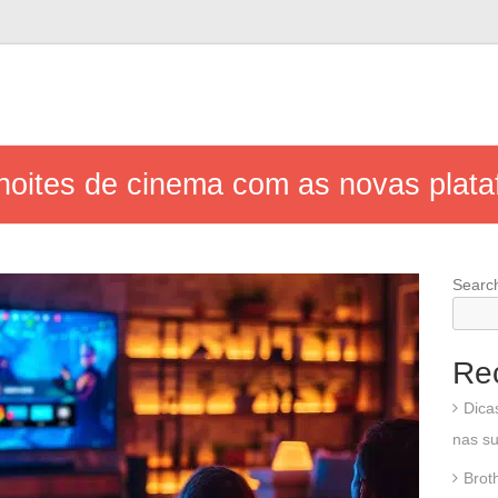
oites de cinema com as novas plata
Searc
Re
Dica
nas su
Brot