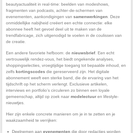
beautyactualiteit in real-time: beelden van modeshows,
fragmenten van podcasts, achter-de-schermen van
evenementen, aankondigingen van
samenwerkingen
. Deze
onmiddellijke nabijheid creëert een echte connectie: elke
abonnee heeft het gevoel deel uit te maken van de
trendfabricage, zich uitgenodigd te voelen in de coulissen van
de creatie.
Een andere favoriete hefboom: de
nieuwsbrief
. Een echt
vertrouwelijk rendez-vous, het biedt ongekende analyses,
shoppingselecties, vroegtijdige toegang tot bepaalde inhoud, en
zelfs
kortingscodes
die gereserveerd zijn. Het digitale
abonnement weeft een sterke band, die de ervaring van het
tijdschrift op het scherm verlengt. Exclusieve artikelen,
interviews en portfolio’s circuleren zo binnen een loyale
gemeenschap, altijd op zoek naar
modelectuur
en lifestyle-
nieuwtjes.
Hier zijn enkele concrete manieren om je in te zetten en je
waakzaamheid te verrijken:
Deelnemen aan
evenementen
die door redacties worden