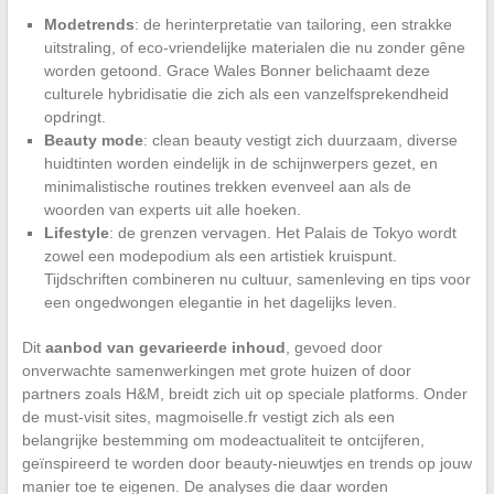
Modetrends
: de herinterpretatie van tailoring, een strakke
uitstraling, of eco-vriendelijke materialen die nu zonder gêne
worden getoond. Grace Wales Bonner belichaamt deze
culturele hybridisatie die zich als een vanzelfsprekendheid
opdringt.
Beauty mode
: clean beauty vestigt zich duurzaam, diverse
huidtinten worden eindelijk in de schijnwerpers gezet, en
minimalistische routines trekken evenveel aan als de
woorden van experts uit alle hoeken.
Lifestyle
: de grenzen vervagen. Het Palais de Tokyo wordt
zowel een modepodium als een artistiek kruispunt.
Tijdschriften combineren nu cultuur, samenleving en tips voor
een ongedwongen elegantie in het dagelijks leven.
Dit
aanbod van gevarieerde inhoud
, gevoed door
onverwachte samenwerkingen met grote huizen of door
partners zoals H&M, breidt zich uit op speciale platforms. Onder
de must-visit sites, magmoiselle.fr vestigt zich als een
belangrijke bestemming om modeactualiteit te ontcijferen,
geïnspireerd te worden door beauty-nieuwtjes en trends op jouw
manier toe te eigenen. De analyses die daar worden