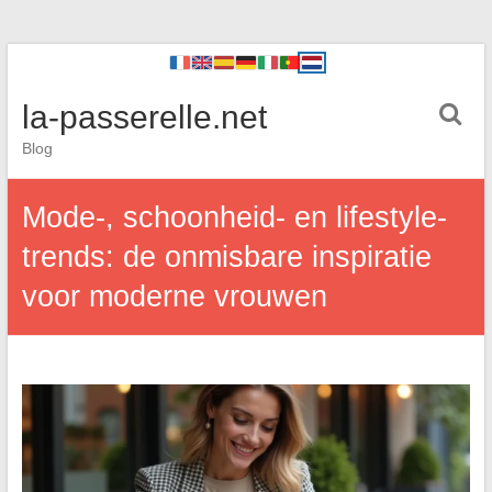
la-passerelle.net
Blog
Mode-, schoonheid- en lifestyle-
trends: de onmisbare inspiratie
voor moderne vrouwen