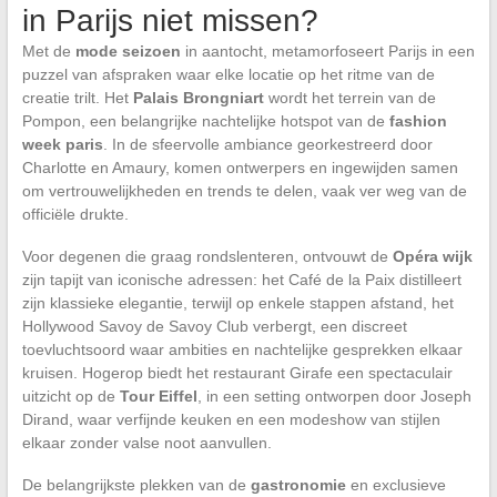
in Parijs niet missen?
Met de
mode seizoen
in aantocht, metamorfoseert Parijs in een
puzzel van afspraken waar elke locatie op het ritme van de
creatie trilt. Het
Palais Brongniart
wordt het terrein van de
Pompon, een belangrijke nachtelijke hotspot van de
fashion
week paris
. In de sfeervolle ambiance georkestreerd door
Charlotte en Amaury, komen ontwerpers en ingewijden samen
om vertrouwelijkheden en trends te delen, vaak ver weg van de
officiële drukte.
Voor degenen die graag rondslenteren, ontvouwt de
Opéra wijk
zijn tapijt van iconische adressen: het Café de la Paix distilleert
zijn klassieke elegantie, terwijl op enkele stappen afstand, het
Hollywood Savoy de Savoy Club verbergt, een discreet
toevluchtsoord waar ambities en nachtelijke gesprekken elkaar
kruisen. Hogerop biedt het restaurant Girafe een spectaculair
uitzicht op de
Tour Eiffel
, in een setting ontworpen door Joseph
Dirand, waar verfijnde keuken en een modeshow van stijlen
elkaar zonder valse noot aanvullen.
De belangrijkste plekken van de
gastronomie
en exclusieve