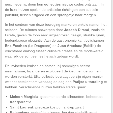
geschiedenis, doen hun
collecties
nieuwe codes ontstaan. In
de
luxe
huizen spelen de artistieke richtingen een subtiele
partituur, tussen erfgoed en een sprongetje naar morgen.
In het centrum van deze beweging markeren enkele namen het
seizoen. De ruimtes ontworpen door
Joseph Dirand
, zoals de
Girafe, geven de toon aan: uitgesproken design, strakke lijnen,
hedendaagse elegantie. Aan de gastronomie kant belichamen
Éric Frechon
(Le Drugstore) en
Juan Arbelaez
(Babille) de
vruchtbare dialoog tussen culinaire creatie en de modewereld,
waar elk gerecht een esthetisch gebaar wordt.
De invloeden kruisen en botsen: bij sommigen heerst
minimalisme; bij anderen explodeert de kleur, en de vormen
worden versterkt. Elke collectie bevraagt op zijn eigen manier
wat het betekent om vandaag de dag een
Parijse uitstraling
te
hebben. Verschillende huizen trekken sterke lijnen:
Maison Margiela
: gedemonteerde silhouetten, beheersde
transparantie
Saint Laurent
: precieze kostuums, diep zwart
Balenciaga
: gedurfde volumes, herzien stedelijk esprit