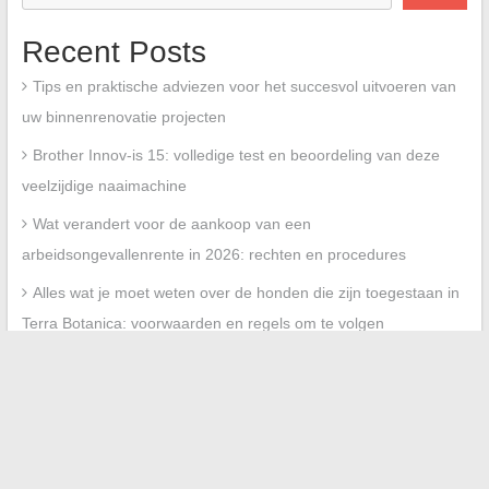
Recent Posts
Tips en praktische adviezen voor het succesvol uitvoeren van
uw binnenrenovatie projecten
Brother Innov-is 15: volledige test en beoordeling van deze
veelzijdige naaimachine
Wat verandert voor de aankoop van een
arbeidsongevallenrente in 2026: rechten en procedures
Alles wat je moet weten over de honden die zijn toegestaan in
Terra Botanica: voorwaarden en regels om te volgen
Alles wat u moet weten over de vastgoedmarkt met
Immobserver: trends, tips en analyses
Recent Comments
No comments to show.