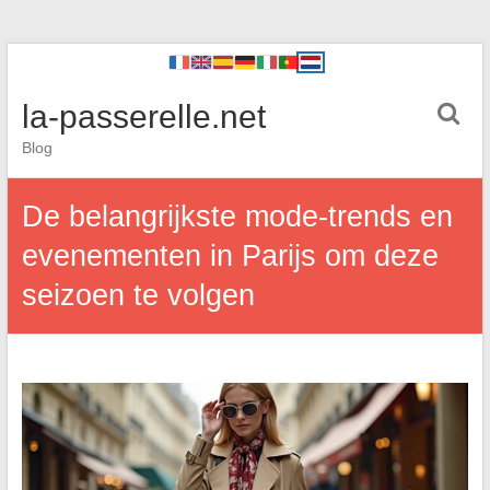
la-passerelle.net
Blog
De belangrijkste mode-trends en
evenementen in Parijs om deze
seizoen te volgen