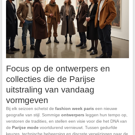
Focus op de ontwerpers en
collecties die de Parijse
uitstraling van vandaag
vormgeven
Bij elk seizoen schetst de
fashion week paris
een nieuwe
geografie van stijl. Sommige
ontwerpers
leggen hun tempo op,
verstoren de tradities, en stellen een visie voor die het DNA van
de
Parijse mode
voortdurend vernieuwt. Tussen gedurfde
keuzes, technische beheersing en discrete verwijzingen naar de