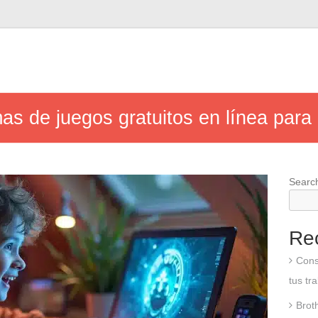
as de juegos gratuitos en línea para 
Searc
Re
Cons
tus tr
Brot