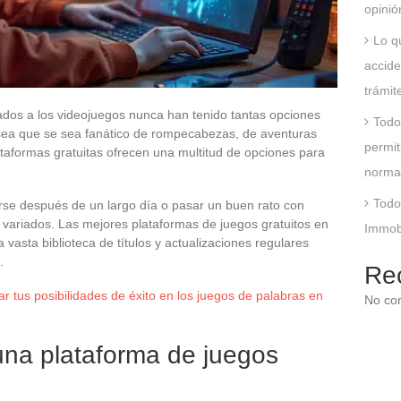
opinió
Lo q
accide
trámit
nados a los videojuegos nunca han tenido tantas opciones
Todo
a sea que se sea fanático de rompecabezas, de aventuras
permit
ataformas gratuitas ofrecen una multitud de opciones para
norma
Todo
jarse después de un largo día o pasar un buen rato con
variados. Las mejores plataformas de juegos gratuitos en
Immobs
vasta biblioteca de títulos y actualizaciones regulares
.
Re
 tus posibilidades de éxito en los juegos de palabras en
No co
 una plataforma de juegos