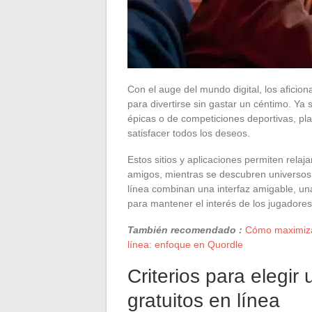
Con el auge del mundo digital, los aficio
para divertirse sin gastar un céntimo. Y
épicas o de competiciones deportivas, pl
satisfacer todos los deseos.
Estos sitios y aplicaciones permiten rela
amigos, mientras se descubren universos 
línea combinan una interfaz amigable, una 
para mantener el interés de los jugadores
También recomendado :
Cómo maximizar
línea: enfoque en Quordle
Criterios para elegir
gratuitos en línea