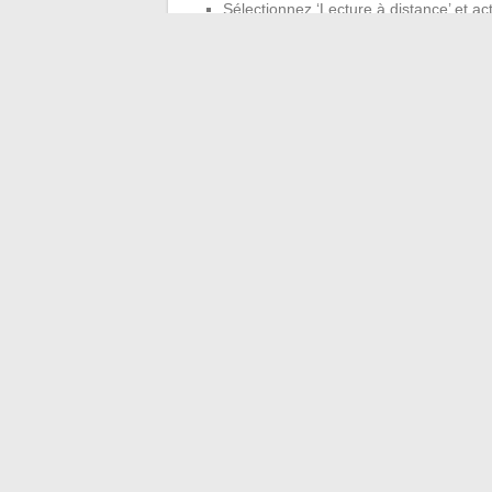
Sélectionnez ‘Lecture à distance’ et act
Téléchargez l’application Remote Play s
compte PS5.
Optimiser la vitesse d
Pour une connexion optimale, effectuez r
votre connexion et identifier les éventuel
données et contourner les restrictions gé
navigation sur la PS5.
←
Enfants de célébrités : focus sur le 
Comment profiter pleinement