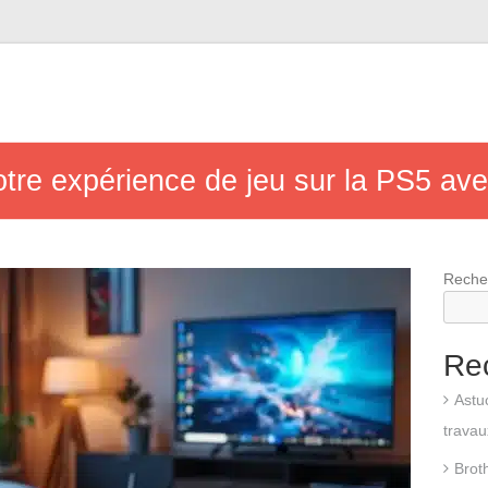
re expérience de jeu sur la PS5 avec
Reche
Re
Astu
travau
Broth