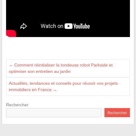
←
Comment réinitialiser la tondeuse robot Parkside et
optimiser son entretien au jardin
Actualités, tendances et conseils pour réussir vos projets
immobiliers en France
→
Rechercher
Rechercher
Recent Posts