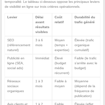
temporalité. Le tableau ci-dessous oppose les principaux leviers
de visibilité en ligne sur trois critères opérationnels.
Levier
Délai
Coût
Durabilité du
avant
relatif
trafic généré
résultats
visibles
SEO
3 à 6
Moyen
Élevée (trafic
(référencement
mois
(temps +
organique
naturel)
expertise)
cumulatif)
Publicité en
Immédiat
Élevé
Faible (le trafic
ligne (SEA,
(budget
s’arrête avec le
social ads)
média
budget)
récurrent)
Réseaux
1 à 3
Faible à
Moyenne
sociaux
mois
moyen
(dépend de la
organiques
fréquence de
publication)
Avis clients et
1 à 2
Faible
Élevée (effet